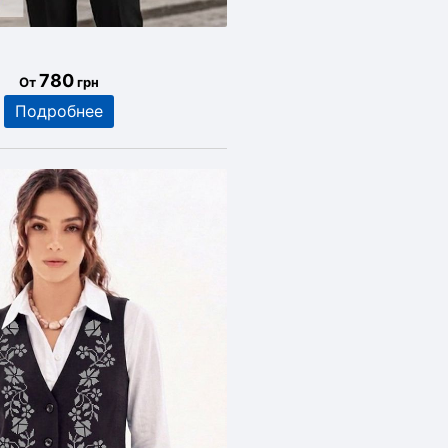
780
От
грн
Подробнее