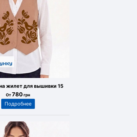
 на жилет для вышивки 15
780
От
грн
Подробнее