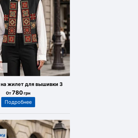
 на жилет для вышивки 3
780
От
грн
Подробнее