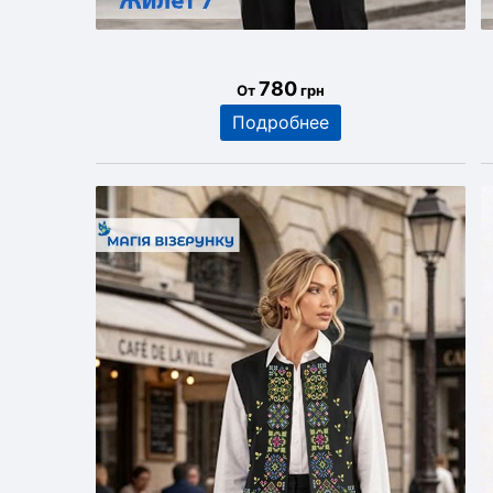
780
От
грн
Подробнее