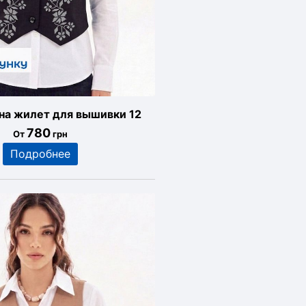
 на жилет для вышивки 12
780
От
грн
Подробнее