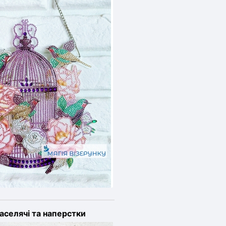
аселячі та наперстки