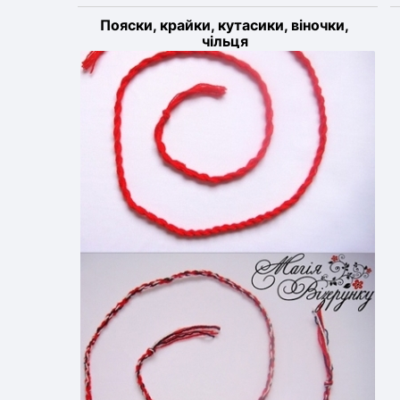
Пояски, крайки, кутасики, віночки,
чільця