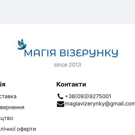
since 2013
ія
Контакти
ставка
+38(093)9275001
magiavizerynky@gmail.co
овернення
ицтво
лічної оферти