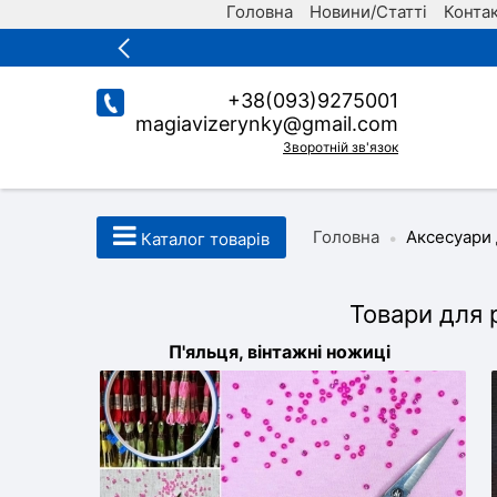
Головна
Новини/Статті
Конта
+38(093)9275001
magiavizerynky@gmail.com
Зворотній зв'язок
Головна
Аксесуари 
•
Каталог товарів
Товари для р
П'яльця, вінтажні ножиці