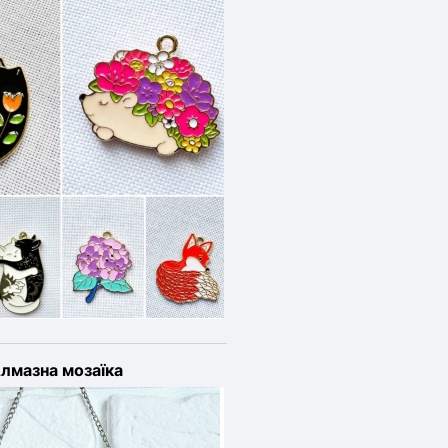
лмазна мозаїка