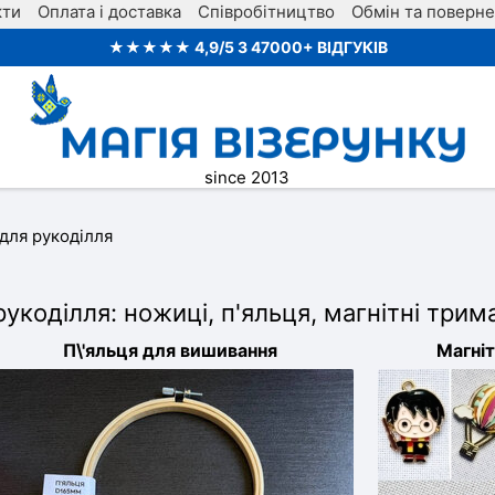
кти
Оплата і доставка
Співробітництво
Обмін та поверн
★★★★★ 4,9/5 З 47000+ ВІДГУКІВ
since 2013
для рукоділля
укоділля: ножиці, п'яльця, магнітні трим
П\'яльця для вишивання
Магніт