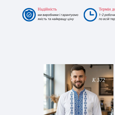
Надійність
Термін д
ми виробники і гарантуємо
1-2 робочи
якість та найкращу ціну
по всій те