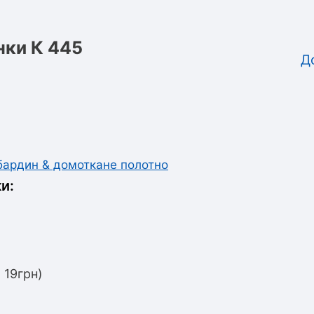
нки К 445
Д
абардин & домоткане полотно
и:
 19грн)