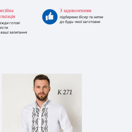
есійна
З задоволенням
ультація
підберемо бісер та нитки
до будь-якої заготовки
вжди готові
вісти
і ваші запитання