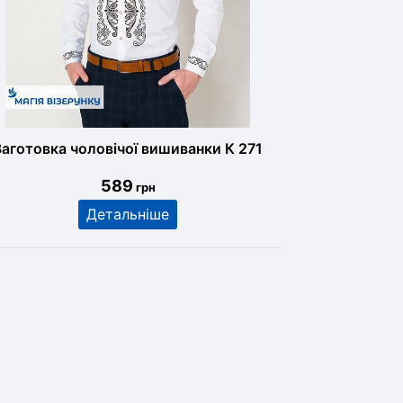
Заготовка чоловічої вишиванки К 271
589
грн
Детальніше