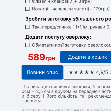
Флізелін клейовий(+ 31грн)
Ножиці - чапельки золоті(+ 179грн)
Зробити заготовку збільшеного р
Так, перед/спинка 1,1*1,1м, рукави 0
Додати послугу оверлоку:
Обметати краї заготовки оверлоко
589
Додати в кошик
грн
Повний опис
★★★★★ 4,9/5 З 
Тканина для вишивки нитками, бісером
0см +-2,5 см з друком на передню част
и бісеру і його кількість та рекоме
фасоном.
Заготовка не оверлочена, викрійка 