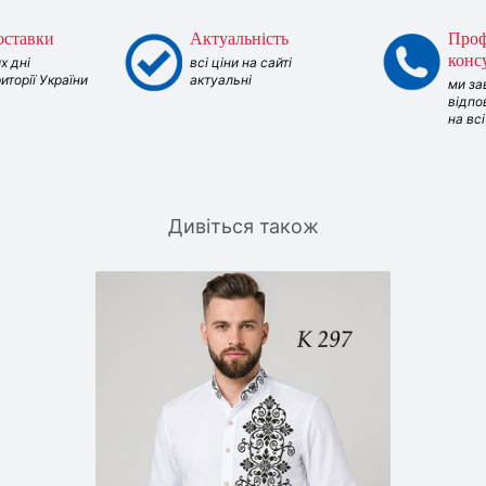
оставки
Актуальність
Проф
конс
х дні
всі ціни на сайті
риторії України
актуальні
ми за
відпо
на вс
Дивіться також