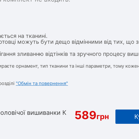
ється на тканині.
отовці можуть бути дещо відмінними від тих, що з
ігання зливанню відтінків та зручного процесу виш
ираєте орнамент, тип тканини та інші параметри, тому кожен
розділі
"Обмін та повернення"
589
чоловічої вишиванки К
грн
К