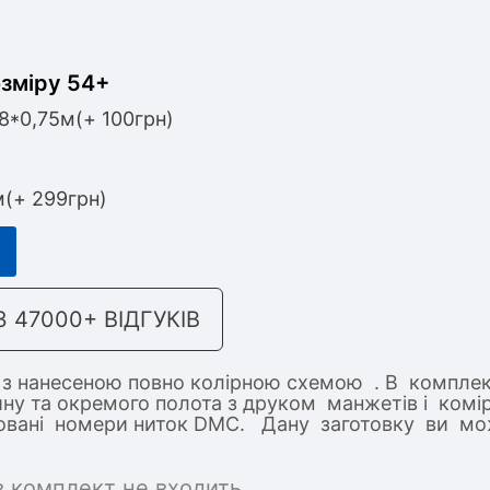
озміру 54+
,8*0,75м(+ 100грн)
м(+ 299грн)
47000+ ВІДГУКІВ
 з нанесеною повно колірною схемою . В комплек
ину та окремого полота з друком манжетів і ком
ндовані номери ниток DMC. Дану заготовку ви м
в комплект не входить.