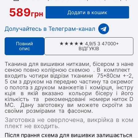
589
грн
Додати в кошик
Долучайтесь в Телеграм-канал
Повний
★★★★★ 4,9/5 З 47000+
опис
ВІДГУКІВ
Тканина для вишивки нитками, бісером з нане
сеною повно колірною схемою . В комплект
входить чотири відрізи тканини 75*80см +-2,
5 см з друком на передню частину та окремог
о полота з друком манжетів і комірця, інстру
кція в якій вказано кольори бісеру і його
кількість та рекомендовані номери ниток D
MC. Дану заготовку ви можете скроїти за
своїми розмірами та фасоном.
Заготовка не оверлочена, викрійка в ком
плект не входить.
Після прання схема для вишивки залишається