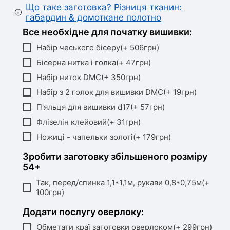
Що таке заготовка? Різниця тканин:
габардин & домоткане полотно
Все необхідне для початку вишивки:
Набір чеського бісеру(+ 506грн)
Бісерна нитка і голка(+ 47грн)
Набір ниток DMC(+ 350грн)
Набір з 2 голок для вишивки DMC(+ 19грн)
П'яльця для вишивки d17(+ 57грн)
Флізелін клейовий(+ 31грн)
Ножиці - чапельки золоті(+ 179грн)
Зробити заготовку збільшеного розміру
54+
Так, перед/спинка 1,1*1,1м, рукави 0,8*0,75м(+
100грн)
Додати послугу оверлоку:
Обметати краї заготовки оверлоком(+ 299грн)