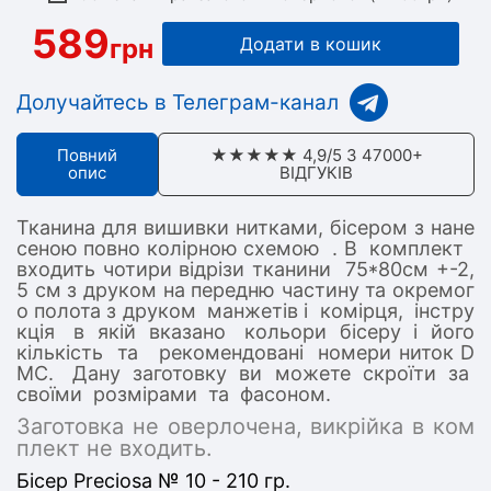
589
грн
Додати в кошик
Долучайтесь в Телеграм-канал
Повний
★★★★★ 4,9/5 З 47000+
опис
ВІДГУКІВ
Тканина для вишивки нитками, бісером з нане
сеною повно колірною схемою . В комплект
входить чотири відрізи тканини 75*80см +-2,
5 см з друком на передню частину та окремог
о полота з друком манжетів і комірця, інстру
кція в якій вказано кольори бісеру і його
кількість та рекомендовані номери ниток D
MC. Дану заготовку ви можете скроїти за
своїми розмірами та фасоном.
Заготовка не оверлочена, викрійка в ком
плект не входить.
Бісер Preciosa № 10 - 210 гр.