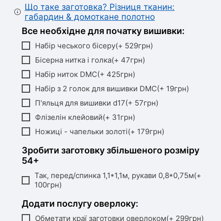
Що таке заготовка? Різниця тканин:
габардин & домоткане полотно
Все необхідне для початку вишивки:
Набір чеського бісеру(+ 529грн)
Бісерна нитка і голка(+ 47грн)
Набір ниток DMC(+ 425грн)
Набір з 2 голок для вишивки DMC(+ 19грн)
П'яльця для вишивки d17(+ 57грн)
Флізелін клейовий(+ 31грн)
Ножиці - чапельки золоті(+ 179грн)
Зробити заготовку збільшеного розміру
54+
Так, перед/спинка 1,1*1,1м, рукави 0,8*0,75м(+
100грн)
Додати послугу оверлоку:
Обметати краї заготовки оверлоком(+ 299грн)