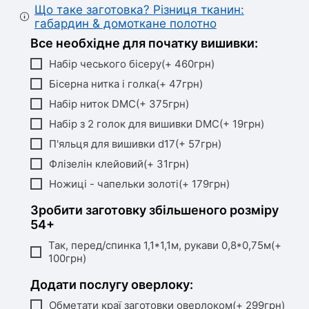
Що таке заготовка? Різниця тканин:
габардин & домоткане полотно
Все необхідне для початку вишивки:
Набір чеського бісеру(+ 460грн)
Бісерна нитка і голка(+ 47грн)
Набір ниток DMC(+ 375грн)
Набір з 2 голок для вишивки DMC(+ 19грн)
П'яльця для вишивки d17(+ 57грн)
Флізелін клейовий(+ 31грн)
Ножиці - чапельки золоті(+ 179грн)
Зробити заготовку збільшеного розміру
54+
Так, перед/спинка 1,1*1,1м, рукави 0,8*0,75м(+
100грн)
Додати послугу оверлоку:
Обметати краї заготовки оверлоком(+ 299грн)