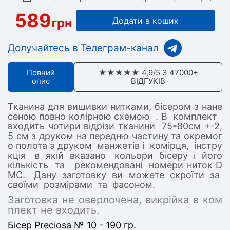
589
грн
Додати в кошик
Долучайтесь в Телеграм-канал
Повний
★★★★★ 4,9/5 З 47000+
опис
ВІДГУКІВ
Тканина для вишивки нитками, бісером з нане
сеною повно колірною схемою . В комплект
входить чотири відрізи тканини 75*80см +-2,
5 см з друком на передню частину та окремог
о полота з друком манжетів і комірця, інстру
кція в якій вказано кольори бісеру і його
кількість та рекомендовані номери ниток D
MC. Дану заготовку ви можете скроїти за
своїми розмірами та фасоном.
Заготовка не оверлочена, викрійка в ком
плект не входить.
Бісер Preciosa № 10 - 190 гр.