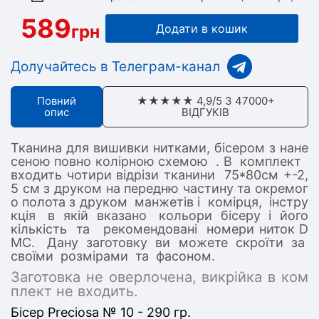
589
грн
Додати в кошик
Долучайтесь в Телеграм-канал
Повний
★★★★★ 4,9/5 З 47000+
опис
ВІДГУКІВ
Тканина для вишивки нитками, бісером з нане
сеною повно колірною схемою . В комплект
входить чотири відрізи тканини 75*80см +-2,
5 см з друком на передню частину та окремог
о полота з друком манжетів і комірця, інстру
кція в якій вказано кольори бісеру і його
кількість та рекомендовані номери ниток D
MC. Дану заготовку ви можете скроїти за
своїми розмірами та фасоном.
Заготовка не оверлочена, викрійка в ком
плект не входить.
Бісер Preciosa № 10 - 290 гр.