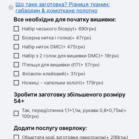
Що таке заготовка? Різниця тканин:
габардин & домоткане полотно
Все необхідне для початку вишивки:
Набір чеського бісеру(+ 690грн)
Бісерна нитка і голка(+ 47грн)
Набір ниток DMC(+ 475грн)
Набір з 2 голок для вишивки DMC(+ 19грн)
П'яльця для вишивки d17(+ 57грн)
Флізелін клейовий(+ 31грн)
Ножиці - чапельки золоті(+ 179грн)
Зробити заготовку збільшеного розміру
54+
Так, перед/спинка 1,1*1,1м, рукави 0,8*0,75м(+
100грн)
Додати послугу оверлоку:
Обметати краї заготовки оверлоком(+ 299грн)