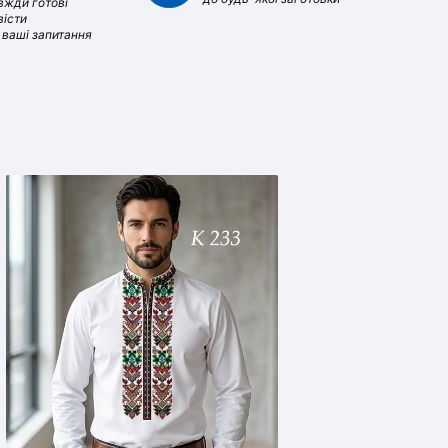
вжди готові
вісти
і ваші запитання