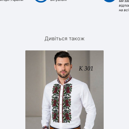
ми за
відпо
на вс
Дивіться також