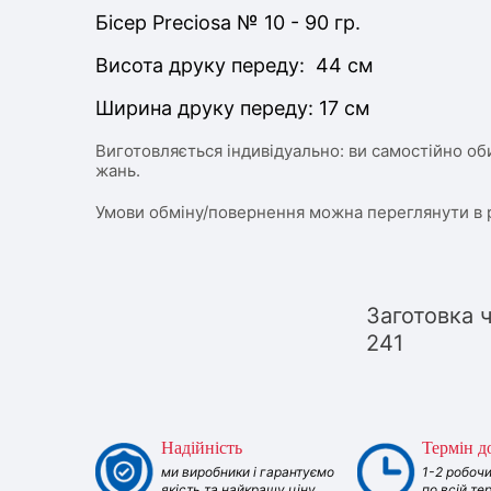
Бісер Preciosa № 10 - 90 гр.
Висота друку переду: 44 см
Ширина друку переду: 17 см
Виготовляється індивідуально: ви самостійно об
жань.
Умови обміну/повернення можна переглянути в 
Заготовка 
241
Надійність
Термін д
ми виробники і гарантуємо
1-2 робочи
якість та найкращу ціну
по всій те