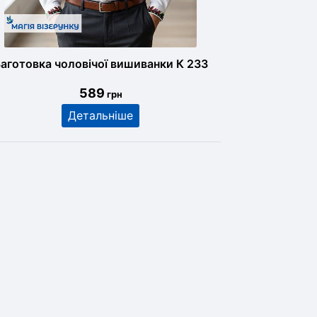
аготовка чоловічої вишиванки К 233
589
грн
Детальніше