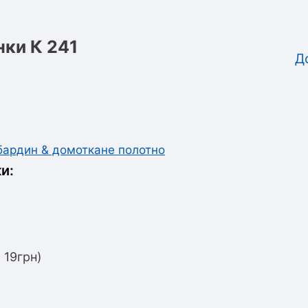
нки К 241
Д
абардин & домоткане полотно
и:
 19грн)