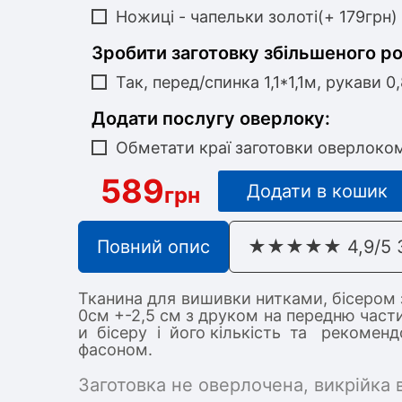
Ножиці - чапельки золоті(+ 179грн)
Зробити заготовку збільшеного р
Так, перед/спинка 1,1*1,1м, рукави 0
Додати послугу оверлоку:
Обметати краї заготовки оверлоко
589
Додати в кошик
грн
Повний опис
★★★★★ 4,9/5 З 
Тканина для вишивки нитками, бісером
0см +-2,5 см з друком на передню част
и бісеру і його кількість та рекоме
фасоном.
Заготовка не оверлочена, викрійка 