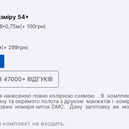
озміру 54+
,8*0,75м(+ 100грн)
м(+ 299грн)
47000+ ВІДГУКІВ
 з нанесеною повно колірною схемою . В комплек
ину та окремого полота з друком манжетів і ком
ндовані номери ниток DMC. Дану заготовку ви м
в комплект не входить.