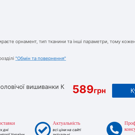
ираєте орнамент, тип тканини та інші параметри, тому кожен
розділі
"Обмін та повернення"
589
чоловічої вишиванки К
грн
К
оставки
Актуальність
Проф
конс
х дні
всі ціни на сайті
риторії України
актуальні