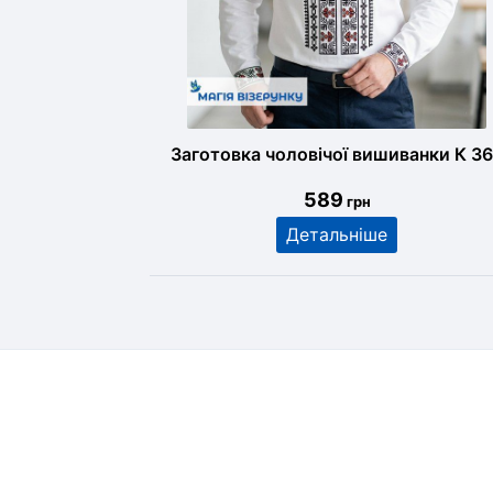
Заготовка чоловічої вишиванки К 3
589
грн
Детальніше