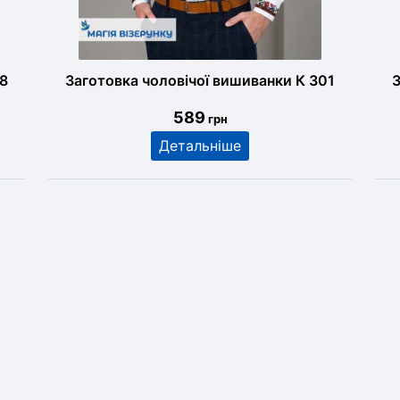
78
Заготовка чоловічої вишиванки К 301
З
589
грн
Детальніше