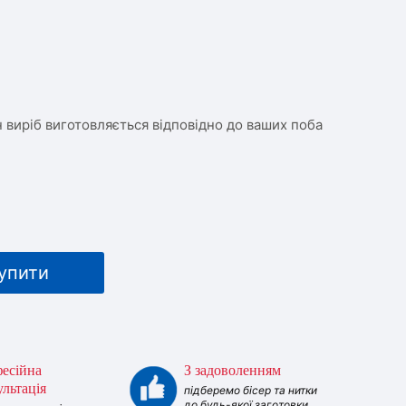
 виріб виготовляється відповідно до ваших поба
упити
есійна
З задоволенням
ультація
підберемо бісер та нитки
до будь-якої заготовки