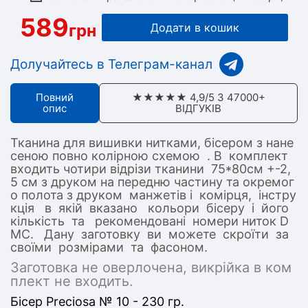
589
грн
Додати в кошик
Долучайтесь в Телеграм-канал
Повний
★★★★★ 4,9/5 З 47000+
опис
ВІДГУКІВ
Тканина для вишивки нитками, бісером з нане
сеною повно колірною схемою . В комплект
входить чотири відрізи тканини 75*80см +-2,
5 см з друком на передню частину та окремог
о полота з друком манжетів і комірця, інстру
кція в якій вказано кольори бісеру і його
кількість та рекомендовані номери ниток D
MC. Дану заготовку ви можете скроїти за
своїми розмірами та фасоном.
Заготовка не оверлочена, викрійка в ком
плект не входить.
Бісер Preciosa № 10 - 230 гр.