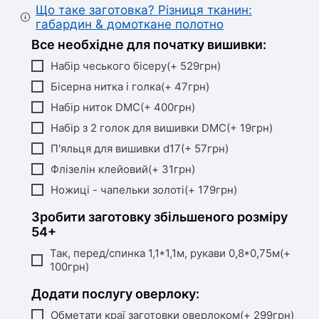
Що таке заготовка? Різниця тканин:
габардин & домоткане полотно
Все необхідне для початку вишивки:
Набір чеського бісеру(+ 529грн)
Бісерна нитка і голка(+ 47грн)
Набір ниток DMC(+ 400грн)
Набір з 2 голок для вишивки DMC(+ 19грн)
П'яльця для вишивки d17(+ 57грн)
Флізелін клейовий(+ 31грн)
Ножиці - чапельки золоті(+ 179грн)
Зробити заготовку збільшеного розміру
54+
Так, перед/спинка 1,1*1,1м, рукави 0,8*0,75м(+
100грн)
Додати послугу оверлоку:
Обметати краї заготовки оверлоком(+ 299грн)