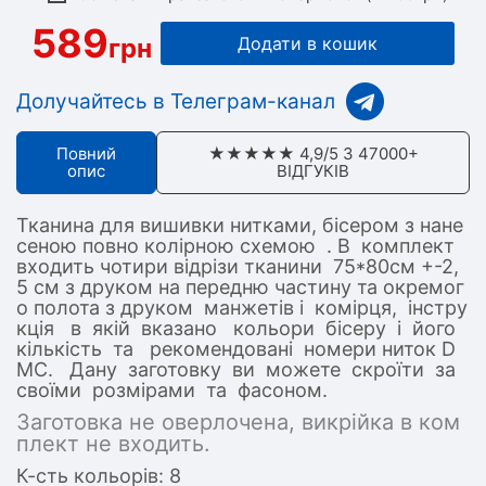
589
грн
Додати в кошик
Долучайтесь в Телеграм-канал
Повний
★★★★★ 4,9/5 З 47000+
опис
ВІДГУКІВ
Тканина для вишивки нитками, бісером з нане
сеною повно колірною схемою . В комплект
входить чотири відрізи тканини 75*80см +-2,
5 см з друком на передню частину та окремог
о полота з друком манжетів і комірця, інстру
кція в якій вказано кольори бісеру і його
кількість та рекомендовані номери ниток D
MC. Дану заготовку ви можете скроїти за
своїми розмірами та фасоном.
Заготовка не оверлочена, викрійка в ком
плект не входить.
К-сть кольорів: 8