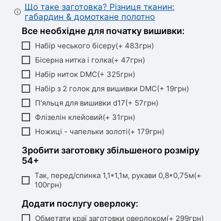
Що таке заготовка? Різниця тканин:
габардин & домоткане полотно
Все необхідне для початку вишивки:
Набір чеського бісеру(+ 483грн)
Бісерна нитка і голка(+ 47грн)
Набір ниток DMC(+ 325грн)
Набір з 2 голок для вишивки DMC(+ 19грн)
П'яльця для вишивки d17(+ 57грн)
Флізелін клейовий(+ 31грн)
Ножиці - чапельки золоті(+ 179грн)
Зробити заготовку збільшеного розміру
54+
Так, перед/спинка 1,1*1,1м, рукави 0,8*0,75м(+
100грн)
Додати послугу оверлоку:
Обметати краї заготовки оверлоком(+ 299грн)