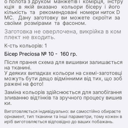
о полота з друком манжетів і комірця, інстру
кція в якій вказано кольори бісеру і його
кількість та рекомендовані номери ниток D
MC. Дану заготовку ви можете скроїти за
своїми розмірами та фасоном.
Заготовка не оверлочена, викрійка в ком
плект не входить.
К-сть кольорів: 1
Бісер Preciosa № 10 - 160 гр.
Після прання схема для вишивки залишається
на тканині.
У деяких випадках кольори на схемі-заготовці
можуть бути дещо відмінними від тих, що зоб
ражені на фото!
Заміна кольорів здійснюється для запобігання
зливанню відтінків та зручного процесу вишив
ки.
Виготовляється індивідуально: ви самостійно обираєте
орнамент, тип тканини та інші параметри, тому кожен в
иріб виготовляється відповідно до ваших побажань.