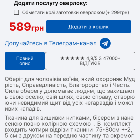
Додати послугу оверлоку:
Обметати краї заготовки оверлоком(+ 299грн)
589
грн
Додати в кошик
Долучайтесь в Телеграм-канал
Повний
★★★★★ 4,9/5 З 47000+
опис
ВІДГУКІВ
Оберіг для чоловіків воїнів, який охороняє Муд
рість, Справедливість, Благородство і Честь.
Сила оберегу допомагає людям, що захищают
ь свою оселю, свій шлях, свою справу, створю
ючи невидимий щит від усіх негараздів і можл
ивих нападів.
Тканина для вишивки нитками, бісером з нане
сеною повно колірною схемою . В комплект
входить чотири відрізи тканини 75*80см +-2,
5 см з друком на передню частину та окремог