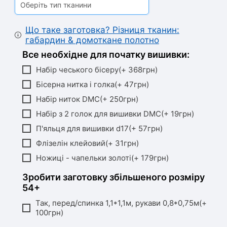
Оберіть тип тканини
Що таке заготовка? Різниця тканин:
габардин & домоткане полотно
Все необхідне для початку вишивки:
Набір чеського бісеру(+ 368грн)
Бісерна нитка і голка(+ 47грн)
Набір ниток DMC(+ 250грн)
Набір з 2 голок для вишивки DMC(+ 19грн)
П'яльця для вишивки d17(+ 57грн)
Флізелін клейовий(+ 31грн)
Ножиці - чапельки золоті(+ 179грн)
Зробити заготовку збільшеного розміру
54+
Так, перед/спинка 1,1*1,1м, рукави 0,8*0,75м(+
100грн)