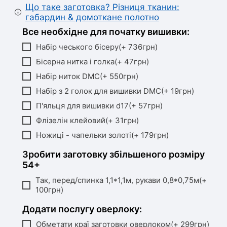
Що таке заготовка? Різниця тканин:
габардин & домоткане полотно
Все необхідне для початку вишивки:
Набір чеського бісеру(+ 736грн)
Бісерна нитка і голка(+ 47грн)
Набір ниток DMC(+ 550грн)
Набір з 2 голок для вишивки DMC(+ 19грн)
П'яльця для вишивки d17(+ 57грн)
Флізелін клейовий(+ 31грн)
Ножиці - чапельки золоті(+ 179грн)
Зробити заготовку збільшеного розміру
54+
Так, перед/спинка 1,1*1,1м, рукави 0,8*0,75м(+
100грн)
Додати послугу оверлоку:
Обметати краї заготовки оверлоком(+ 299грн)