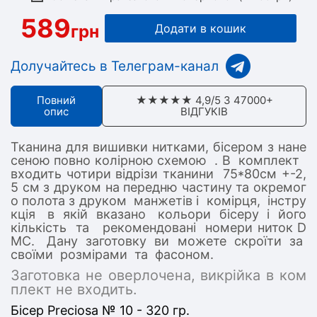
589
грн
Додати в кошик
Долучайтесь в Телеграм-канал
Повний
★★★★★ 4,9/5 З 47000+
опис
ВІДГУКІВ
Тканина для вишивки нитками, бісером з нане
сеною повно колірною схемою . В комплект
входить чотири відрізи тканини 75*80см +-2,
5 см з друком на передню частину та окремог
о полота з друком манжетів і комірця, інстру
кція в якій вказано кольори бісеру і його
кількість та рекомендовані номери ниток D
MC. Дану заготовку ви можете скроїти за
своїми розмірами та фасоном.
Заготовка не оверлочена, викрійка в ком
плект не входить.
Бісер Preciosa № 10 - 320 гр.