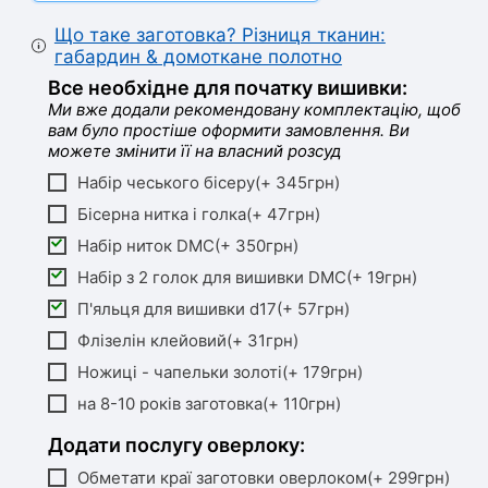
Що таке заготовка? Різниця тканин:
габардин & домоткане полотно
Все необхідне для початку вишивки:
Ми вже додали рекомендовану комплектацію, щоб
вам було простіше оформити замовлення. Ви
можете змінити її на власний розсуд
Набір чеського бісеру(+ 345грн)
Бісерна нитка і голка(+ 47грн)
Набір ниток DMC(+ 350грн)
Набір з 2 голок для вишивки DMC(+ 19грн)
П'яльця для вишивки d17(+ 57грн)
Флізелін клейовий(+ 31грн)
Ножиці - чапельки золоті(+ 179грн)
на 8-10 років заготовка(+ 110грн)
Додати послугу оверлоку:
Обметати краї заготовки оверлоком(+ 299грн)