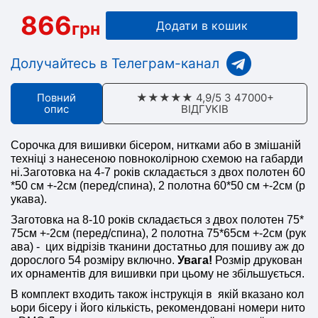
866
грн
Додати в кошик
Долучайтесь в Телеграм-канал
Повний
★★★★★ 4,9/5 З 47000+
опис
ВІДГУКІВ
Сорочка для вишивки бісером, нитками або в змішаній
техніці з нанесеною повноколірною схемою на габарди
ні.Заготовка на 4-7 років складається з двох полотен 60
*50 см +-2см (перед/спина), 2 полотна 60*50 см +-2см (р
укава).
Заготовка на 8-10 років складається з двох полотен 75*
75см +-2см (перед/спина), 2 полотна 75*65см +-2см (рук
ава) - цих відрізів тканини достатньо для пошиву аж до
дорослого 54 розміру включно.
Увага!
Розмір друкован
их орнаментів для вишивки при цьому не збільшується.
В комплект входить також інструкція в якій вказано кол
ьори бісеру і його кількість, рекомендовані номери нито