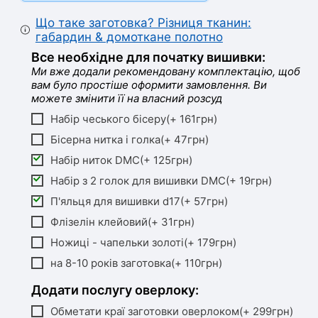
Що таке заготовка? Різниця тканин:
габардин & домоткане полотно
Все необхідне для початку вишивки:
Ми вже додали рекомендовану комплектацію, щоб
вам було простіше оформити замовлення. Ви
можете змінити її на власний розсуд
Набір чеського бісеру(+ 161грн)
Бісерна нитка і голка(+ 47грн)
Набір ниток DMC(+ 125грн)
Набір з 2 голок для вишивки DMC(+ 19грн)
П'яльця для вишивки d17(+ 57грн)
Флізелін клейовий(+ 31грн)
Ножиці - чапельки золоті(+ 179грн)
на 8-10 років заготовка(+ 110грн)
Додати послугу оверлоку:
Обметати краї заготовки оверлоком(+ 299грн)