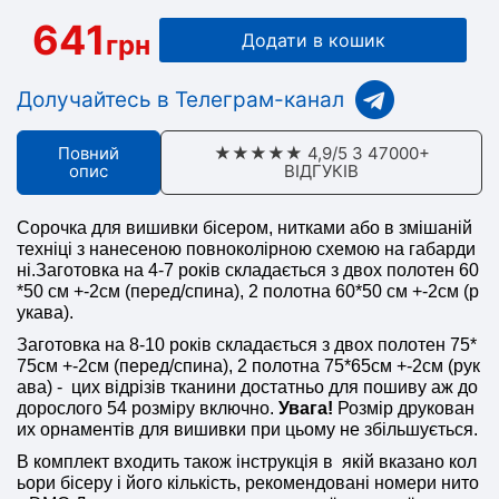
641
грн
Додати в кошик
Долучайтесь в Телеграм-канал
Повний
★★★★★ 4,9/5 З 47000+
опис
ВІДГУКІВ
Сорочка для вишивки бісером, нитками або в змішаній
техніці з нанесеною повноколірною схемою на габарди
ні.Заготовка на 4-7 років складається з двох полотен 60
*50 см +-2см (перед/спина), 2 полотна 60*50 см +-2см (р
укава).
Заготовка на 8-10 років складається з двох полотен 75*
75см +-2см (перед/спина), 2 полотна 75*65см +-2см (рук
ава) - цих відрізів тканини достатньо для пошиву аж до
дорослого 54 розміру включно.
Увага!
Розмір друкован
их орнаментів для вишивки при цьому не збільшується.
В комплект входить також інструкція в якій вказано кол
ьори бісеру і його кількість, рекомендовані номери нито