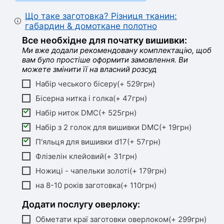
Що таке заготовка? Різниця тканин:
габардин & домоткане полотно
Все необхідне для початку вишивки:
Ми вже додали рекомендовану комплектацію, щоб
вам було простіше оформити замовлення. Ви
можете змінити її на власний розсуд
Набір чеського бісеру(+ 529грн)
Бісерна нитка і голка(+ 47грн)
Набір ниток DMC(+ 525грн)
Набір з 2 голок для вишивки DMC(+ 19грн)
П'яльця для вишивки d17(+ 57грн)
Флізелін клейовий(+ 31грн)
Ножиці - чапельки золоті(+ 179грн)
на 8-10 років заготовка(+ 110грн)
Додати послугу оверлоку:
Обметати краї заготовки оверлоком(+ 299грн)