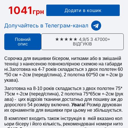
1041
грн
Додати в кошик
Долучайтесь в Телеграм-канал
Повний
★★★★★ 4,9/5 З 47000+
опис
ВІДГУКІВ
Сорочка для вишивки бісером, нитками або в змішаній
техніці з нанесеною повноколірною схемою на габарди
ні.Заготовка на 4-7 років складається з двох полотен 60
*50 см +-2см (перед/спина), 2 полотна 60*50 см +-2см (р
укава).
Заготовка на 8-10 років складається з двох полотен 75*
75см +-2см (перед/спина), 2 полотна 75*65см +-2см (рук
ава) - цих відрізів тканини достатньо для пошиву аж до
дорослого 54 розміру включно.
Увага!
Розмір друкован
их орнаментів для вишивки при цьому не збільшується.
В комплект входить також інструкція в якій вказано кол
ьори бісеру і його кількість, рекомендовані номери нито