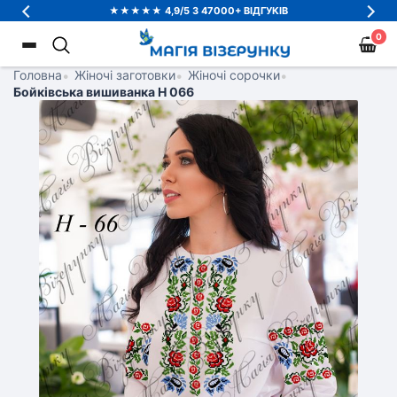
★★★★★ 4,9/5 З 47000+ ВІДГУКІВ
0
Головна
•
Жіночі заготовки
•
Жіночі сорочки
•
Бойківська вишиванка Н 066