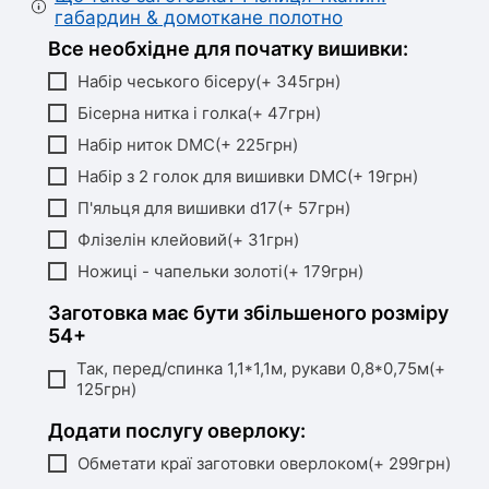
габардин & домоткане полотно
Все необхідне для початку вишивки:
Набір чеського бісеру(+ 345грн)
Бісерна нитка і голка(+ 47грн)
Набір ниток DMC(+ 225грн)
Набір з 2 голок для вишивки DMC(+ 19грн)
П'яльця для вишивки d17(+ 57грн)
Флізелін клейовий(+ 31грн)
Ножиці - чапельки золоті(+ 179грн)
Заготовка має бути збільшеного розміру
54+
Так, перед/спинка 1,1*1,1м, рукави 0,8*0,75м(+
125грн)
Додати послугу оверлоку:
Обметати краї заготовки оверлоком(+ 299грн)