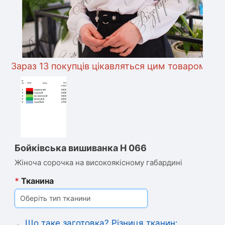
араз 13 покупців цікавляться цим товаром
Бойківська вишиванка Н 066
Жіноча сорочка на високоякісному габардині
*
Тканина
Оберіть тип тканини
Що таке заготовка? Різниця тканин: