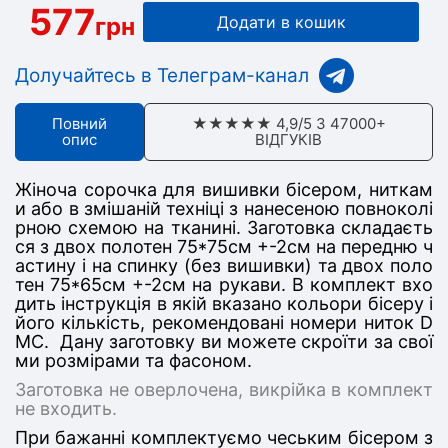
577
грн
Додати в кошик
Долучайтесь в Телеграм-канал
Повний
★★★★★ 4,9/5 З 47000+
опис
ВІДГУКІВ
Жіноча сорочка для вишивки бісером, ниткам
и або в змішаній техніці з нанесеною повноколі
рною схемою на тканині. Заготовка складаєть
ся з дв
ох полотен 75*75
см +-2см на передню ч
астину
і на спинку (без вишивки) та двох поло
тен 75*65см +-2см на рукави
. В комплект вхо
дить інструкція в якій вказано кольори бісеру і
його кількість, рекомендовані номери ниток D
MC. Дану заготовку ви можете скроїти за свої
ми розмірами та фасоном.
Заготовка не оверлочена, викрійка в комплект
не входить.
При бажанні комплектуємо чеським бісером з