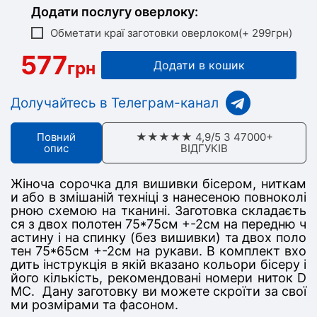
Додати послугу оверлоку:
Обметати краї заготовки оверлоком(+ 299грн)
577
грн
Додати в кошик
Долучайтесь в Телеграм-канал
Повний
★★★★★ 4,9/5 З 47000+
опис
ВІДГУКІВ
Жіноча сорочка для вишивки бісером, ниткам
и або в змішаній техніці з нанесеною повноколі
рною схемою на тканині. Заготовка складаєть
ся з дв
ох полотен 75*75
см +-2см на передню ч
астину
і на спинку (без вишивки) та двох поло
тен 75*65см +-2см на рукави
. В комплект вхо
дить інструкція в якій вказано кольори бісеру і
його кількість, рекомендовані номери ниток D
MC. Дану заготовку ви можете скроїти за свої
ми розмірами та фасоном.