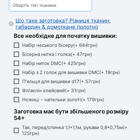
Оберіть тип тканини
Що таке заготовка? Різниця тканин:
габардин & домоткане полотно
Все необхідне для початку вишивки:
Набір чеського бісеру(+ 644грн)
Бісерна нитка і голка(+ 47грн)
Набір ниток DMC(+ 425грн)
Набір з 2 голок для вишивки DMC(+ 19грн)
П'яльця для вишивки d17(+ 57грн)
Флізелін клейовий(+ 31грн)
Ножиці - чапельки золоті(+ 179грн)
Заготовка має бути збільшеного розміру
54+
Так, перед/спинка 1,1*1,1м, рукави 0,8*0,75м(+
125грн)