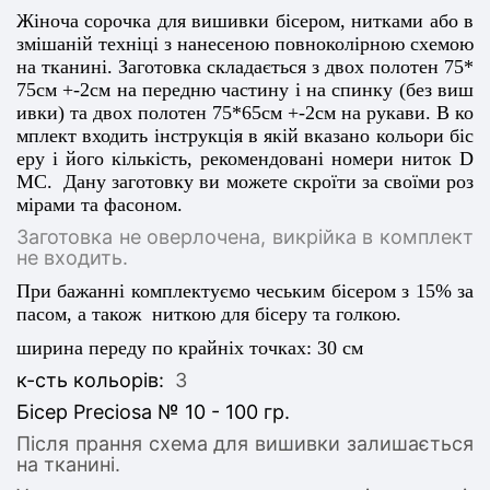
Жіноча сорочка для вишивки бісером, нитками або в
змішаній техніці з нанесеною повноколірною схемою
на тканині. Заготовка складається з дв
ох полотен 75*
75
см +-2см на передню частину
і на спинку (без виш
ивки) та двох полотен 75*65см +-2см на рукави
. В ко
мплект входить інструкція в якій вказано кольори біс
еру і його кількість, рекомендовані номери ниток D
MC. Дану заготовку ви можете скроїти за своїми роз
мірами та фасоном.
Заготовка не оверлочена, викрійка в комплект
не входить.
При бажанні комплектуємо чеським бісером з 15% за
пасом, а також ниткою для бісеру та голкою.
ширина переду по крайніх точках: 30 см
к-сть кольорів:
3
Бісер Preciosa № 10 - 100 гр.
Після прання схема для вишивки залишається
на тканині.