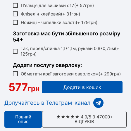
П'яльця для вишивки d17(+ 57грн)
Флізелін клейовий(+ 31грн)
Ножиці - чапельки золоті(+ 179грн)
Заготовка має бути збільшеного розміру
54+
Так, перед/спинка 1,1*1,1м, рукави 0,8*0,75м(+
125грн)
Додати послугу оверлоку:
Обметати краї заготовки оверлоком(+ 299грн)
577
грн
Додати в кошик
Долучайтесь в Телеграм-канал
Повний
★★★★★ 4,9/5 З 47000+
опис
ВІДГУКІВ