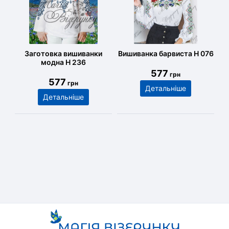
Заготовка вишиванки
Вишиванка барвиста Н 076
модна Н 236
577
грн
577
грн
Детальніше
Детальніше