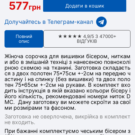
577
грн
Додати в кошик
Долучайтесь в Телеграм-канал
Повний
★★★★★ 4,9/5 З 47000+
опис
ВІДГУКІВ
Жіноча сорочка для вишивки бісером, ниткам
и або в змішаній техніці з нанесеною повноколі
рною схемою на тканині. Заготовка складаєть
ся з дв
ох полотен 75*75
см +-2см на передню ч
астину
і на спинку (без вишивки) та двох поло
тен 75*65см +-2см на рукави
. В комплект вхо
дить інструкція в якій вказано кольори бісеру і
його кількість, рекомендовані номери ниток D
MC. Дану заготовку ви можете скроїти за свої
ми розмірами та фасоном.
Заготовка не оверлочена, викрійка в комплект
не входить.
При бажанні комплектуємо чеським бісером з