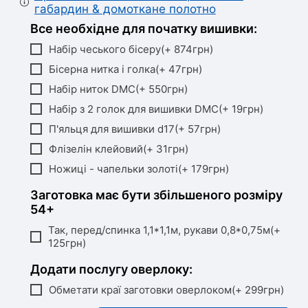
габардин & домоткане полотно
Все необхідне для початку вишивки:
Набір чеського бісеру(+ 874грн)
Бісерна нитка і голка(+ 47грн)
Набір ниток DMC(+ 550грн)
Набір з 2 голок для вишивки DMC(+ 19грн)
П'яльця для вишивки d17(+ 57грн)
Флізелін клейовий(+ 31грн)
Ножиці - чапельки золоті(+ 179грн)
Заготовка має бути збільшеного розміру
54+
Так, перед/спинка 1,1*1,1м, рукави 0,8*0,75м(+
125грн)
Додати послугу оверлоку:
Обметати краї заготовки оверлоком(+ 299грн)