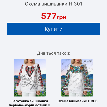
Схема вишиванки Н 301
577
грн
Купити
Дивіться також
Заготовка вишиванки
Схема вишиванки Н 306
червоно-чорні мотиви Н