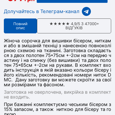
Долучайтесь в Телеграм-канал
Повний
★★★★★ 4,9/5 З 47000+
опис
ВІДГУКІВ
Жіноча сорочка для вишивки бісером, ниткам
и або в змішаній техніці з нанесеною повноколі
рною схемою на тканині. Заготовка складаєть
ся з дв
ох полотен 75*75
см +-2см на передню ч
астину
і на спинку (без вишивки) та двох поло
тен 75*65см +-2см на рукави
. В комплект вхо
дить інструкція в якій вказано кольори бісеру і
його кількість, рекомендовані номери ниток D
MC. Дану заготовку ви можете скроїти за свої
ми розмірами та фасоном.
Заготовка не оверлочена, викрійка в комплект
не входить.
При бажанні комплектуємо чеським бісером з
15% запасом, а також ниткою для бісеру та го
лкою.