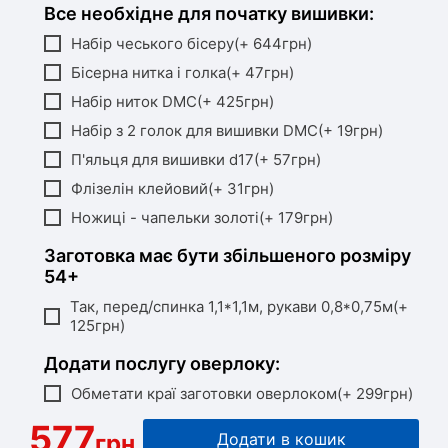
Все необхідне для початку вишивки:
Набір чеського бісеру(+ 644грн)
Бісерна нитка і голка(+ 47грн)
Набір ниток DMC(+ 425грн)
Набір з 2 голок для вишивки DMC(+ 19грн)
П'яльця для вишивки d17(+ 57грн)
Флізелін клейовий(+ 31грн)
Ножиці - чапельки золоті(+ 179грн)
Заготовка має бути збільшеного розміру
54+
Так, перед/спинка 1,1*1,1м, рукави 0,8*0,75м(+
125грн)
Додати послугу оверлоку:
Обметати краї заготовки оверлоком(+ 299грн)
577
грн
Додати в кошик