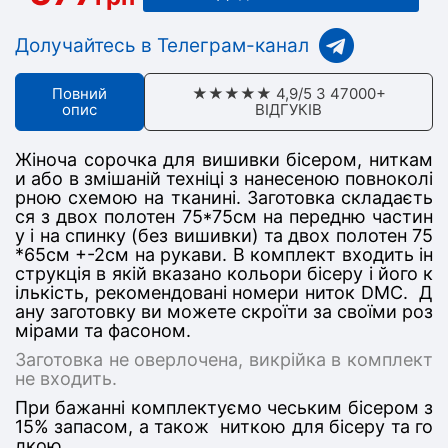
Долучайтесь в Телеграм-канал
Повний
★★★★★ 4,9/5 З 47000+
опис
ВІДГУКІВ
Жіноча сорочка для вишивки бісером, ниткам
и або в змішаній техніці з нанесеною повноколі
рною схемою на тканині. Заготовка складаєть
ся з дв
ох полотен 75*75
см на передню частин
у
і на спинку (без вишивки) та двох полотен 75
*65см +-2см на рукави
. В комплект входить ін
струкція в якій вказано кольори бісеру і його к
ількість, рекомендовані номери ниток DMC. Д
ану заготовку ви можете скроїти за своїми роз
мірами та фасоном.
Заготовка не оверлочена, викрійка в комплект
не входить.
При бажанні комплектуємо чеським бісером з
15% запасом, а також ниткою для бісеру та го
лкою.