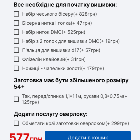
Все необхідне для початку вишивки:
Набір чеського бісеру(+ 828грн)
Бісерна нитка і голка(+ 47грн)
Набір ниток DMC(+ 525грн)
Набір з 2 голок для вишивки DMC(+ 19грн)
П'яльця для вишивки d17(+ 57грн)
Флізелін клейовий(+ 31грн)
Ножиці - чапельки золоті(+ 179грн)
Заготовка має бути збільшеного розміру
54+
Так, перед/спинка 1,1*1,1м, рукави 0,8*0,75м(+
125грн)
Додати послугу оверлоку:
Обметати краї заготовки оверлоком(+ 299грн)
577
грн
Додати в кошик