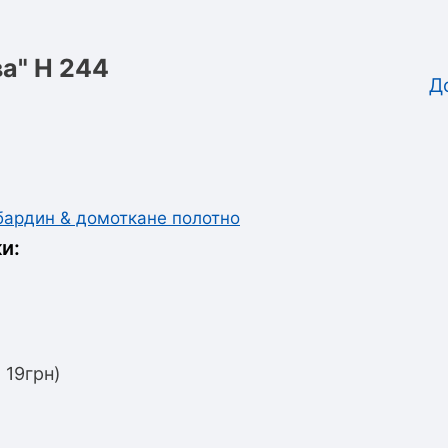
а" Н 244
Д
абардин & домоткане полотно
и:
 19грн)