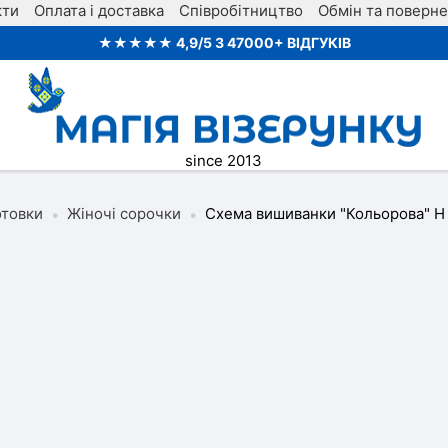
кти
Оплата і доставка
Співробітництво
Обмін та поверн
★★★★★ 4,9/5 З 47000+ ВІДГУКІВ
since 2013
отовки
Жіночі сорочки
Схема вишиванки "Кольорова" Н
•
•