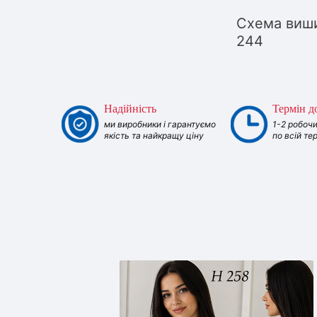
Схема виши
244
Надійність
Термін д
ми виробники і гарантуємо
1-2 робочи
якість та найкращу ціну
по всій те