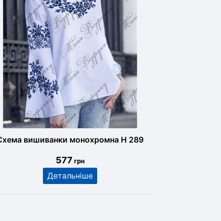
Схема вишиванки монохромна Н 289
577
грн
Детальніше