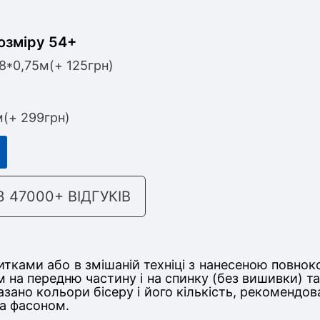
озміру 54+
,8*0,75м(+ 125грн)
м(+ 299грн)
47000+ ВІДГУКІВ
тками або в змішаній техніці з нанесеною повнок
м на передню частину
і на спинку (без вишивки) 
казано кольори бісеру і його кількість, рекомендо
та фасоном.