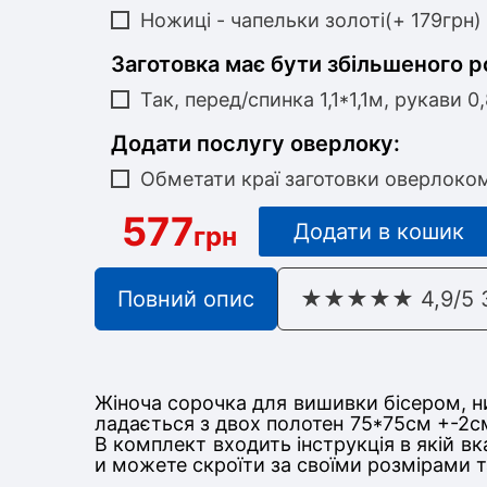
Ножиці - чапельки золоті(+ 179грн)
Заготовка має бути збільшеного р
Так, перед/спинка 1,1*1,1м, рукави 0
Додати послугу оверлоку:
Обметати краї заготовки оверлоко
577
Додати в кошик
грн
Повний опис
★★★★★ 4,9/5 З 
Жіноча сорочка для вишивки бісером, ни
ладається з дв
ох полотен 75*75
см +-2с
В комплект входить інструкція в якій в
и можете скроїти за своїми розмірами 