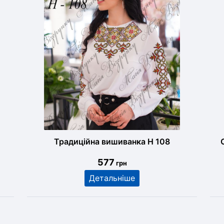
Традиційна вишиванка Н 108
577
грн
Детальніше