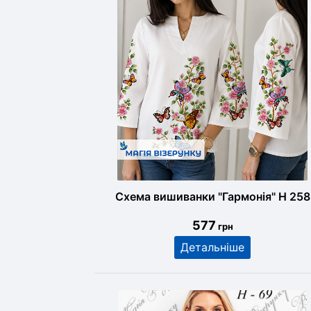
Схема вишиванки "Гармонія" Н 258
577
грн
Детальніше