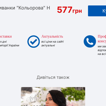
577
ванки "Кольорова" Н
грн
К
оставки
Актуальність
Проф
конс
х дні
всі ціни на сайті
риторії України
актуальні
ми за
відпо
на вс
Дивіться також