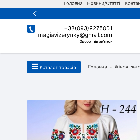
Головна
Новини/Статті
Конта
+38(093)9275001
magiavizerynky@gmail.com
Зворотній зв'язок
Головна
Жіночі заг
•
Каталог товарів