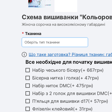
Схема вишиванки "Кольоров
Жіноча сорочка на високоякісному габардині
*
Тканина
Оберіть тип тканини
Що таке заготовка? Різниця тканин: г
Все необхідне для початку вишивк
Набір чеського бісеру(+ 667грн)
Бісерна нитка і голка(+ 47грн)
Набір ниток DMC(+ 475грн)
Набір з 2 голок для вишивки DMC(+
П'яльця для вишивки d17(+ 57грн)
Флізелін клейовий(+ 31грн)