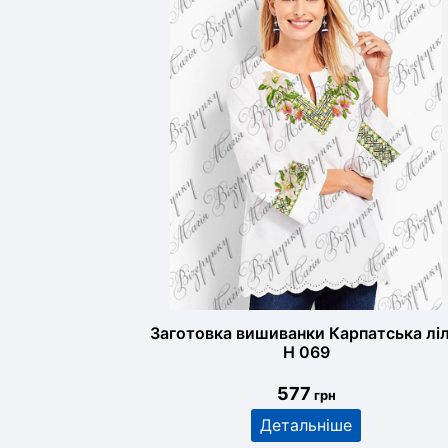
Заготовка вишиванки Карпатська ліл
Н 069
577
грн
Детальніше