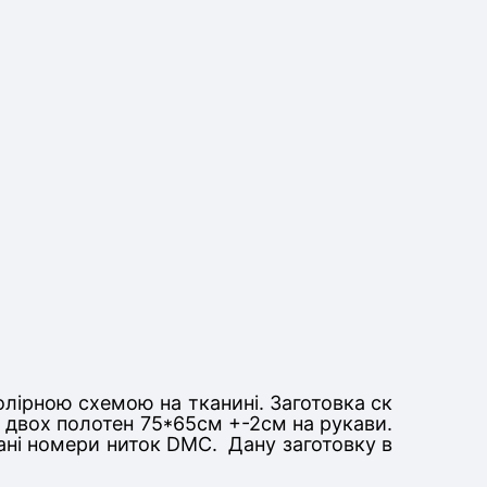
олірною схемою на тканині. Заготовка ск
та двох полотен 75*65см +-2см на рукави
.
вані номери ниток DMC. Дану заготовку в