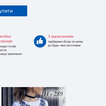
упити
есійна
З задоволенням
ультація
підберемо бісер та нитки
до будь-якої заготовки
вжди готові
вісти
і ваші запитання