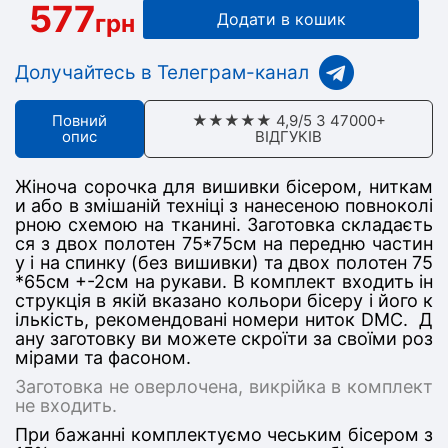
577
грн
Додати в кошик
Долучайтесь в Телеграм-канал
Повний
★★★★★ 4,9/5 З 47000+
опис
ВІДГУКІВ
Жіноча сорочка для вишивки бісером, ниткам
и або в змішаній техніці з нанесеною повноколі
рною схемою на тканині. Заготовка складаєть
ся з двох полотен 75*75см на передню частин
у і на спинку (без вишивки) та двох полотен 75
*65см +-2см на рукави. В комплект входить ін
струкція в якій вказано кольори бісеру і його к
ількість, рекомендовані номери ниток DMC. Д
ану заготовку ви можете скроїти за своїми роз
мірами та фасоном.
Заготовка не оверлочена, викрійка в комплект
не входить.
При бажанні комплектуємо чеським бісером з