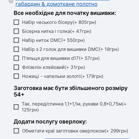
габардин & домоткане полотно
Все необхідне для початку вишивки:
Набір чеського бісеру(+ 805грн)
Бісерна нитка і голка(+ 47грн)
Набір ниток DMC(+ 550грн)
Набір з 2 голок для вишивки DMC(+ 19грн)
П'яльця для вишивки d17(+ 57грн)
Флізелін клейовий(+ 31грн)
Ножиці - чапельки золоті(+ 179грн)
Заготовка має бути збільшеного розміру
54+
Так, перед/спинка 1,1*1,1м, рукави 0,8*0,75м(+
125грн)
Додати послугу оверлоку:
Обметати краї заготовки оверлоком(+ 299грн)