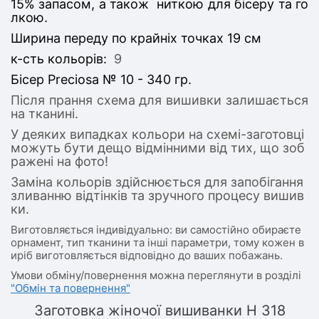
15% запасом, а також ниткою для бісеру та го
лкою.
Ширина переду по крайніх точках 19 см
к-сть кольорів:
9
Бісер Preciosa № 10 - 340 гр.
Після прання схема для вишивки залишається
на тканині.
У деяких випадках кольори на схемі-заготовці
можуть бути дещо відмінними від тих, що зоб
ражені на фото!
Заміна кольорів здійснюється для запобігання
зливанню відтінків та зручного процесу вишив
ки.
Виготовляється індивідуально: ви самостійно обираєте
орнамент, тип тканини та інші параметри, тому кожен в
иріб виготовляється відповідно до ваших побажань.
Умови обміну/повернення можна переглянути в розділі
"Обмін та повернення"
Заготовка жіночої вишиванки Н 318