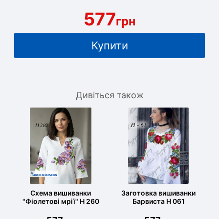
577
грн
Купити
Дивіться також
Схема вишиванки
Заготовка вишиванки
"Фіолетові мрії" Н 260
Барвиста Н 061