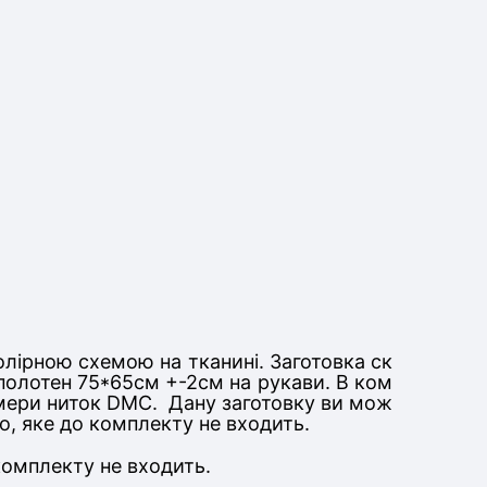
олірною схемою на тканині. Заготовка ск
 полотен 75*65см +-2см на рукави
. В ком
номери ниток DMC. Дану заготовку ви мож
, яке до комплекту не входить.
 комплекту не входить.