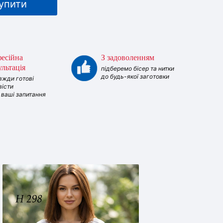
упити
есійна
З задоволенням
ультація
підберемо бісер та нитки
до будь-якої заготовки
вжди готові
вісти
і ваші запитання