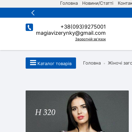
Головна
Новини/Статті
Конта
+38(093)9275001
magiavizerynky@gmail.com
Зворотній зв'язок
Головна
Жіночі заг
•
Каталог товарів