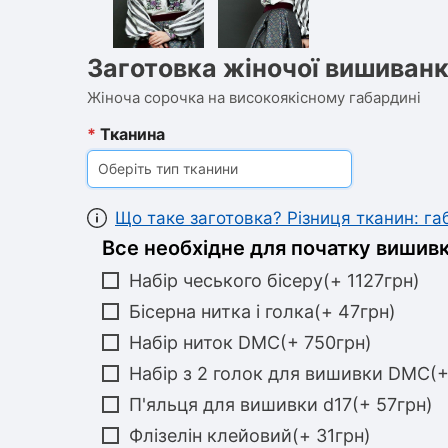
Заготовка жіночої вишиванк
Жіноча сорочка на високоякісному габардині
*
Тканина
Оберіть тип тканини
Що таке заготовка? Різниця тканин: г
Все необхідне для початку вишивк
Набір чеського бісеру(+ 1127грн)
Бісерна нитка і голка(+ 47грн)
Набір ниток DMC(+ 750грн)
Набір з 2 голок для вишивки DMC(+
П'яльця для вишивки d17(+ 57грн)
Флізелін клейовий(+ 31грн)