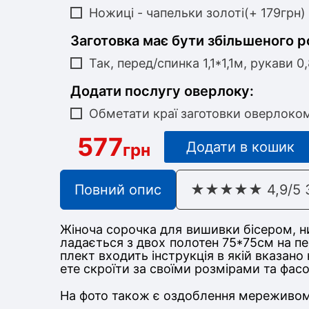
Ножиці - чапельки золоті(+ 179грн)
Заготовка має бути збільшеного р
Так, перед/спинка 1,1*1,1м, рукави 0
Додати послугу оверлоку:
Обметати краї заготовки оверлоко
577
Додати в кошик
грн
Повний опис
★★★★★ 4,9/5 З 
Жіноча сорочка для вишивки бісером, ни
ладається з дв
ох полотен 75*75
см на п
плект входить інструкція в якій вказан
ете скроїти за своїми розмірами та фа
На фото також є оздоблення мереживом