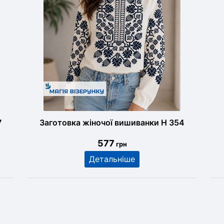
7
Заготовка жіночої вишиванки Н 354
577
грн
Детальніше