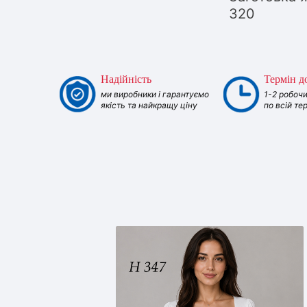
320
Надійність
Термін д
ми виробники і гарантуємо
1-2 робочи
якість та найкращу ціну
по всій те