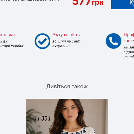
577
грн
К
оставки
Актуальність
Проф
конс
х дні
всі ціни на сайті
риторії України
актуальні
ми за
відпо
на вс
Дивіться також