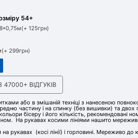
озміру 54+
,8*0,75м(+ 125грн)
м(+ 299грн)
47000+ ВІДГУКІВ
тками або в змішаній техніці з нанесеною повнок
ередню частину
і на спинку (без вишивки) та двох
о кольори бісеру і його кількість, рекомендовані 
соном. На рукавах косими лініями нашито мереживо
 на рукавах
(косі лінії) і горловині. Мереживо до