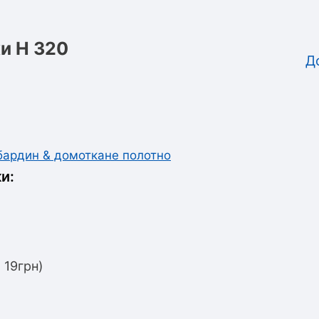
и Н 320
Д
абардин & домоткане полотно
и:
 19грн)