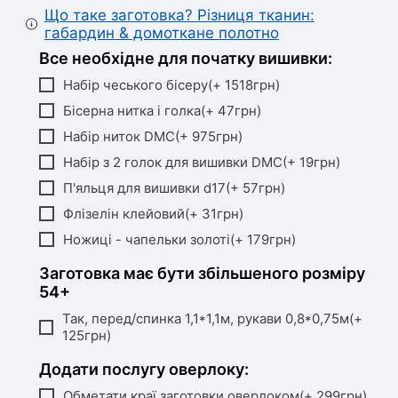
Що таке заготовка? Різниця тканин:
габардин & домоткане полотно
Все необхідне для початку вишивки:
Набір чеського бісеру(+ 1518грн)
Бісерна нитка і голка(+ 47грн)
Набір ниток DMC(+ 975грн)
Набір з 2 голок для вишивки DMC(+ 19грн)
П'яльця для вишивки d17(+ 57грн)
Флізелін клейовий(+ 31грн)
Ножиці - чапельки золоті(+ 179грн)
Заготовка має бути збільшеного розміру
54+
Так, перед/спинка 1,1*1,1м, рукави 0,8*0,75м(+
125грн)
Додати послугу оверлоку:
Обметати краї заготовки оверлоком(+ 299грн)