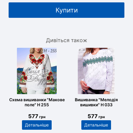
Купити
Дивіться також
Схема вишиванки "Макове
Вишиванка "Мелодія
поле" Н 255
вишивки" Н 033
577
577
грн
грн
Детальніше
Детальніше