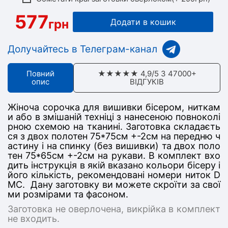
577
грн
Додати в кошик
Долучайтесь в Телеграм-канал
Повний
★★★★★ 4,9/5 З 47000+
опис
ВІДГУКІВ
Жіноча сорочка для вишивки бісером, ниткам
и або в змішаній техніці з нанесеною повноколі
рною схемою на тканині. Заготовка складаєть
ся з дв
ох полотен 75*75
см +-2см на передню ч
астину
і на спинку (без вишивки) та двох поло
тен 75*65см +-2см на рукави
. В комплект вхо
дить інструкція в якій вказано кольори бісеру і
його кількість, рекомендовані номери ниток D
MC. Дану заготовку ви можете скроїти за свої
ми розмірами та фасоном.
Заготовка не оверлочена, викрійка в комплект
не входить.