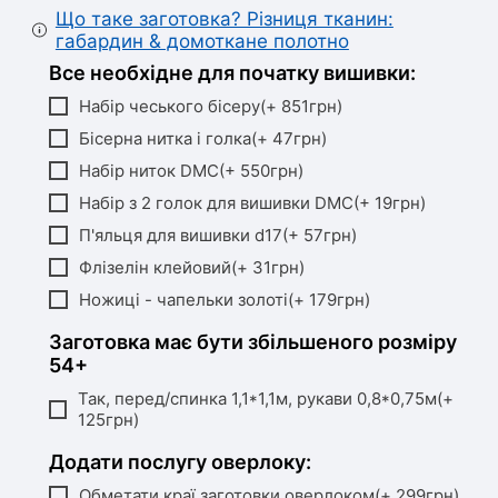
Що таке заготовка? Різниця тканин:
габардин & домоткане полотно
Все необхідне для початку вишивки:
Набір чеського бісеру(+ 851грн)
Бісерна нитка і голка(+ 47грн)
Набір ниток DMC(+ 550грн)
Набір з 2 голок для вишивки DMC(+ 19грн)
П'яльця для вишивки d17(+ 57грн)
Флізелін клейовий(+ 31грн)
Ножиці - чапельки золоті(+ 179грн)
Заготовка має бути збільшеного розміру
54+
Так, перед/спинка 1,1*1,1м, рукави 0,8*0,75м(+
125грн)
Додати послугу оверлоку:
Обметати краї заготовки оверлоком(+ 299грн)