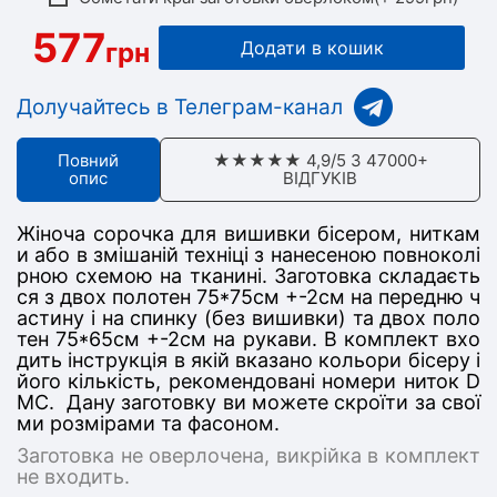
577
грн
Додати в кошик
Долучайтесь в Телеграм-канал
Повний
★★★★★ 4,9/5 З 47000+
опис
ВІДГУКІВ
Жіноча сорочка для вишивки бісером, ниткам
и або в змішаній техніці з нанесеною повноколі
рною схемою на тканині. Заготовка складаєть
ся з дв
ох полотен 75*75
см +-2см на передню ч
астину
і на спинку (без вишивки) та двох поло
тен 75*65см +-2см на рукави
. В комплект вхо
дить інструкція в якій вказано кольори бісеру і
його кількість, рекомендовані номери ниток D
MC. Дану заготовку ви можете скроїти за свої
ми розмірами та фасоном.
Заготовка не оверлочена, викрійка в комплект
не входить.