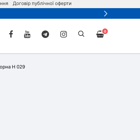
ення
Договір публічної оферти
0
орна Н 029