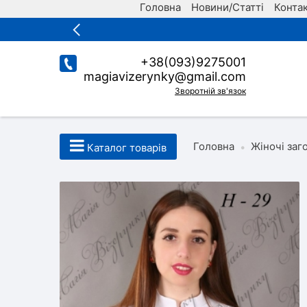
Головна
Новини/Статті
Конта
+38(093)9275001
magiavizerynky@gmail.com
Зворотній зв'язок
Головна
Жіночі заг
•
Каталог товарів