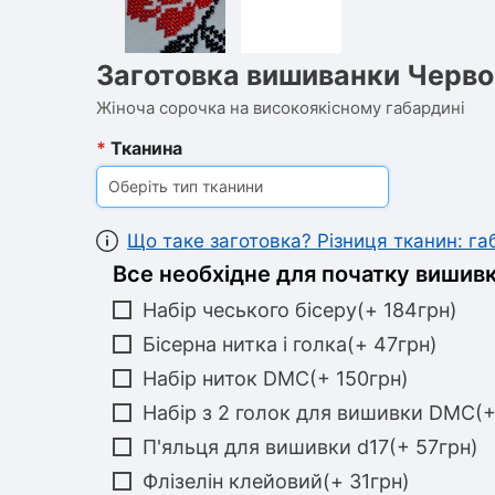
Заготовка вишиванки Черво
Жіноча сорочка на високоякісному габардині
*
Тканина
Оберіть тип тканини
Що таке заготовка? Різниця тканин: г
Все необхідне для початку вишивк
Набір чеського бісеру(+ 184грн)
Бісерна нитка і голка(+ 47грн)
Набір ниток DMC(+ 150грн)
Набір з 2 голок для вишивки DMC(+
П'яльця для вишивки d17(+ 57грн)
Флізелін клейовий(+ 31грн)