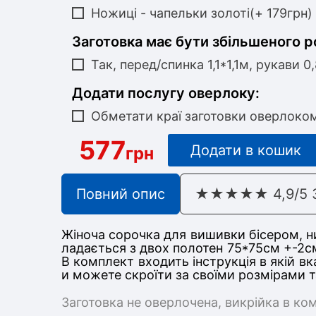
Ножиці - чапельки золоті(+ 179грн)
Заготовка має бути збільшеного р
Так, перед/спинка 1,1*1,1м, рукави 0
Додати послугу оверлоку:
Обметати краї заготовки оверлоко
577
Додати в кошик
грн
Повний опис
★★★★★ 4,9/5 З 
Жіноча сорочка для вишивки бісером, ни
ладається з дв
ох полотен 75*75
см +-2с
В комплект входить інструкція в якій в
и можете скроїти за своїми розмірами 
Заготовка не оверлочена, викрійка в ко