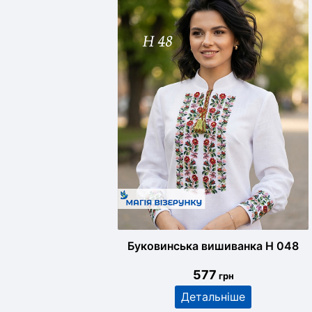
Буковинська вишиванка Н 048
577
грн
Детальніше