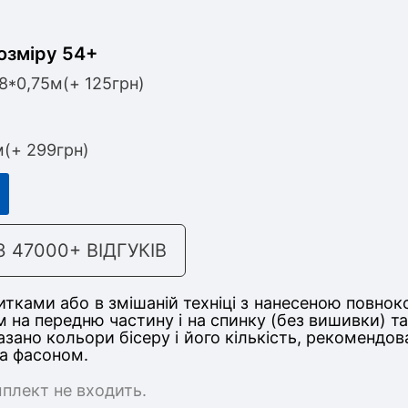
озміру 54+
,8*0,75м(+ 125грн)
м(+ 299грн)
47000+ ВІДГУКІВ
тками або в змішаній техніці з нанесеною повнок
м на передню частину
і на спинку (без вишивки) 
казано кольори бісеру і його кількість, рекомендо
та фасоном.
мплект не входить.