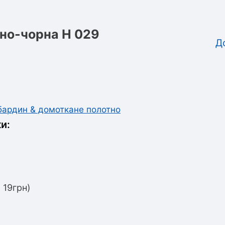
но-чорна Н 029
Д
абардин & домоткане полотно
и:
 19грн)