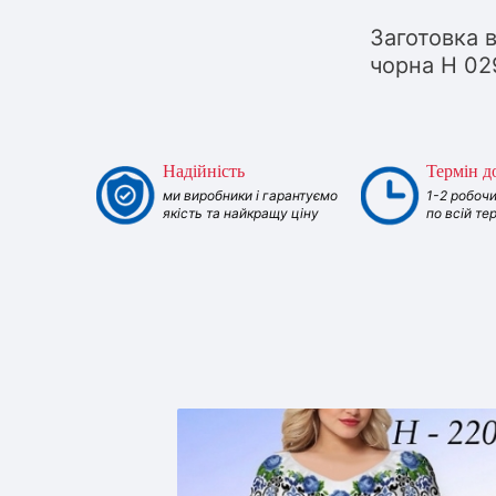
Заготовка 
чорна Н 02
Надійність
Термін д
ми виробники і гарантуємо
1-2 робочи
якість та найкращу ціну
по всій те