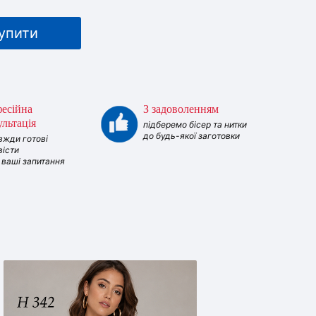
упити
есійна
З задоволенням
ультація
підберемо бісер та нитки
до будь-якої заготовки
вжди готові
вісти
і ваші запитання