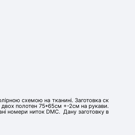
олірною схемою на тканині. Заготовка ск
та двох полотен 75*65см +-2см на рукави
.
вані номери ниток DMC. Дану заготовку в