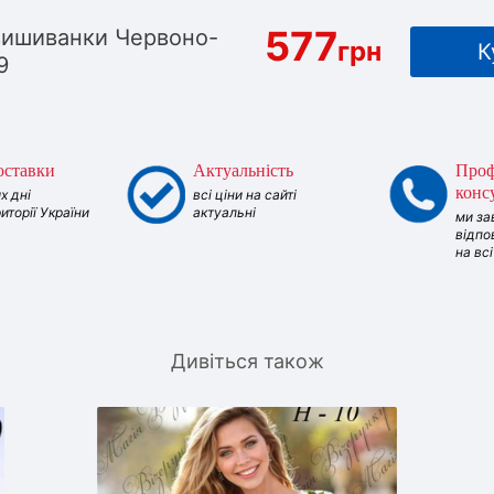
577
вишиванки Червоно-
грн
К
9
оставки
Актуальність
Проф
конс
х дні
всі ціни на сайті
риторії України
актуальні
ми за
відпо
на вс
Дивіться також