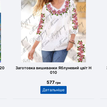
220
Заготовка вишиванки Яблуневий цвіт Н
010
577
грн
Детальніше