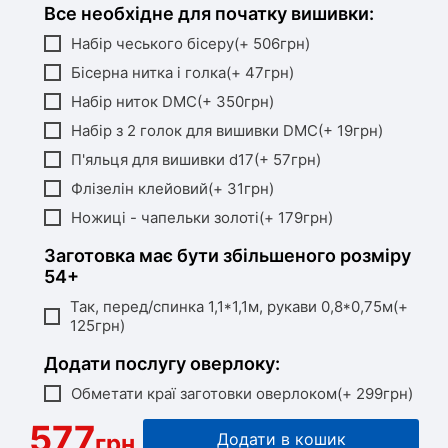
Все необхідне для початку вишивки:
Набір чеського бісеру(+ 506грн)
Бісерна нитка і голка(+ 47грн)
Набір ниток DMC(+ 350грн)
Набір з 2 голок для вишивки DMC(+ 19грн)
П'яльця для вишивки d17(+ 57грн)
Флізелін клейовий(+ 31грн)
Ножиці - чапельки золоті(+ 179грн)
Заготовка має бути збільшеного розміру
54+
Так, перед/спинка 1,1*1,1м, рукави 0,8*0,75м(+
125грн)
Додати послугу оверлоку:
Обметати краї заготовки оверлоком(+ 299грн)
577
грн
Додати в кошик