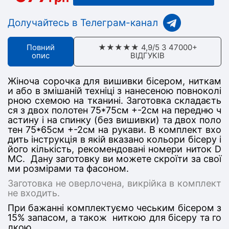
Долучайтесь в Телеграм-канал
Повний
★★★★★ 4,9/5 З 47000+
опис
ВІДГУКІВ
Жіноча сорочка для вишивки бісером, ниткам
и або в змішаній техніці з нанесеною повноколі
рною схемою на тканині. Заготовка складаєть
ся з дв
ох полотен 75*75
см +-2см на передню ч
астину
і на спинку (без вишивки) та двох поло
тен 75*65см +-2см на рукави
. В комплект вхо
дить інструкція в якій вказано кольори бісеру і
його кількість, рекомендовані номери ниток D
MC. Дану заготовку ви можете скроїти за свої
ми розмірами та фасоном.
Заготовка не оверлочена, викрійка в комплект
не входить.
При бажанні комплектуємо чеським бісером з
15% запасом, а також ниткою для бісеру та го
лкою.