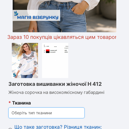
араз 10 покупців цікавляться цим товаром
Заготовка вишиванки жіночої Н 412
Жіноча сорочка на високоякісному габардині
*
Тканина
Оберіть тип тканини
Що таке заготовка? Різниця тканин: