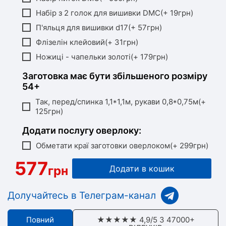
Набір з 2 голок для вишивки DMC(+ 19грн)
П'яльця для вишивки d17(+ 57грн)
Флізелін клейовий(+ 31грн)
Ножиці - чапельки золоті(+ 179грн)
Заготовка має бути збільшеного розміру
54+
Так, перед/спинка 1,1*1,1м, рукави 0,8*0,75м(+
125грн)
Додати послугу оверлоку:
Обметати краї заготовки оверлоком(+ 299грн)
577
грн
Додати в кошик
Долучайтесь в Телеграм-канал
Повний
★★★★★ 4,9/5 З 47000+