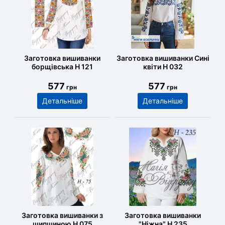
Заготовка вишиванки
Заготовка вишиванки Сині
борщівська Н 121
квіти Н 032
577
577
грн
грн
Детальніше
Детальніше
Заготовка вишиванки з
Заготовка вишиванки
шипшиною Н 075
"Ніжна" Н 235