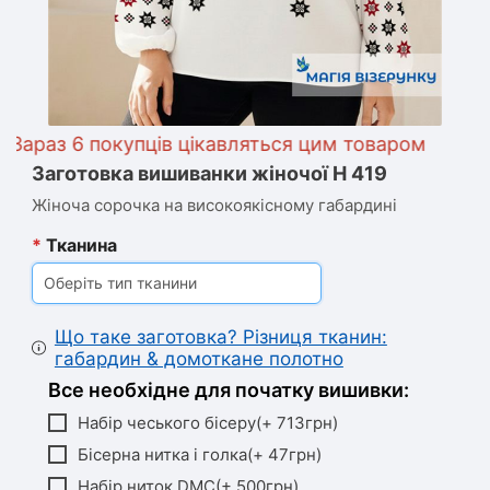
аз 6 покупців цікавляться цим товаром
Заготовка вишиванки жіночої Н 419
Жіноча сорочка на високоякісному габардині
*
Тканина
Оберіть тип тканини
Що таке заготовка? Різниця тканин:
габардин & домоткане полотно
Все необхідне для початку вишивки:
Набір чеського бісеру(+ 713грн)
Бісерна нитка і голка(+ 47грн)
Набір ниток DMC(+ 500грн)