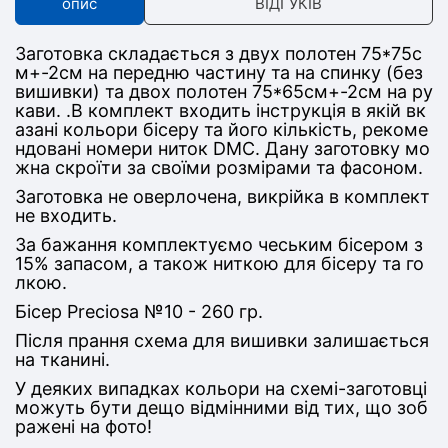
опис
ВІДГУКІВ
Заготовка складається з двух полотен 75*75с
м+-2см на передню частину та на спинку (без
вишивки) та двох полотен 75*65см+-2см на ру
кави. .В комплект входить інструкція в якій вк
азані кольори бісеру та його кількість, рекоме
ндовані номери ниток DMC. Дану заготовку мо
жна скроїти за своїми розмірами та фасоном.
Заготовка не оверлочена, викрійка в комплект
не входить.
За бажання комплектуємо чеським бісером з
15% запасом, а також ниткою для бісеру та го
лкою.
Бісер Preciosa №10 - 260 гр.
Після прання схема для вишивки залишається
на тканині.
У деяких випадках кольори на схемі-заготовці
можуть бути дещо відмінними від тих, що зоб
ражені на фото!