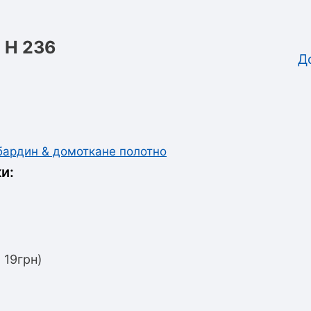
 Н 236
Д
абардин & домоткане полотно
и:
 19грн)