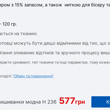
ром з 15% запасом, а також ниткою для бісеру т
- 120 гр.
ється на тканині.
отовці можуть бути дещо відмінними від тих, що з
ігання зливанню відтінків та зручного процесу виш
ираєте орнамент, тип тканини та інші параметри, тому кожен
розділі
"Обмін та повернення"
577
грн
вишиванки модна Н 236
К