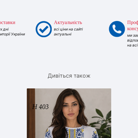
оставки
Актуальність
Проф
конс
х дні
всі ціни на сайті
риторії України
актуальні
ми за
відпо
на вс
Дивіться також