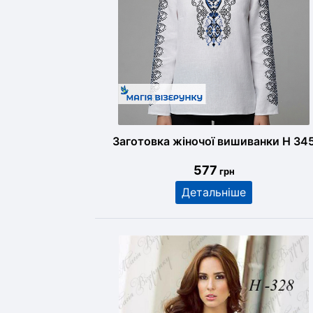
Заготовка жіночої вишиванки Н 34
577
грн
Детальніше