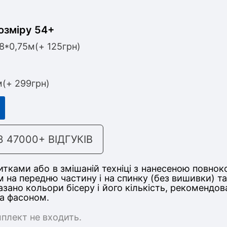
озміру 54+
,8*0,75м(+ 125грн)
м(+ 299грн)
47000+ ВІДГУКІВ
тками або в змішаній техніці з нанесеною повнок
м на передню частину
і на спинку (без вишивки) 
казано кольори бісеру і його кількість, рекомендо
та фасоном.
мплект не входить.