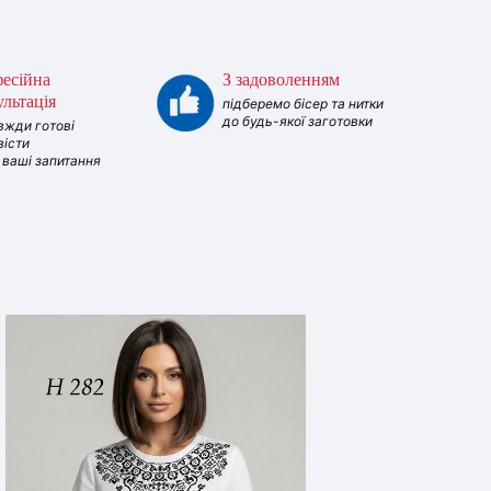
есійна
З задоволенням
ультація
підберемо бісер та нитки
до будь-якої заготовки
вжди готові
вісти
і ваші запитання