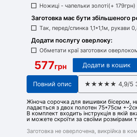
Ножиці - чапельки золоті(+ 179грн)
Заготовка має бути збільшеного р
Так, перед/спинка 1,1*1,1м, рукави 0
Додати послугу оверлоку:
Обметати краї заготовки оверлоко
577
Додати в кошик
грн
Повний опис
★★★★★ 4,9/5 З 
Жіноча сорочка для вишивки бісером, ни
ладається з дв
ох полотен 75*75
см +-2с
В комплект входить інструкція в якій в
и можете скроїти за своїми розмірами 
Заготовка не оверлочена, викрійка в ко