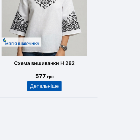
Схема вишиванки Н 282
577
грн
Детальніше