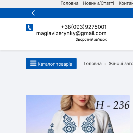
Головна
Новини/Статті
Конта
+38(093)9275001
magiavizerynky@gmail.com
Зворотній зв'язок
Головна
Жіночі заг
•
Каталог товарів