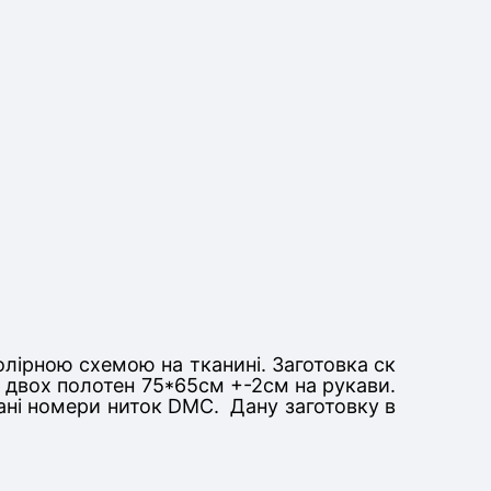
олірною схемою на тканині. Заготовка ск
та двох полотен 75*65см +-2см на рукави
.
вані номери ниток DMC. Дану заготовку в