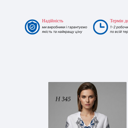
Надійність
Термін д
ми виробники і гарантуємо
1-2 робочи
якість та найкращу ціну
по всій те