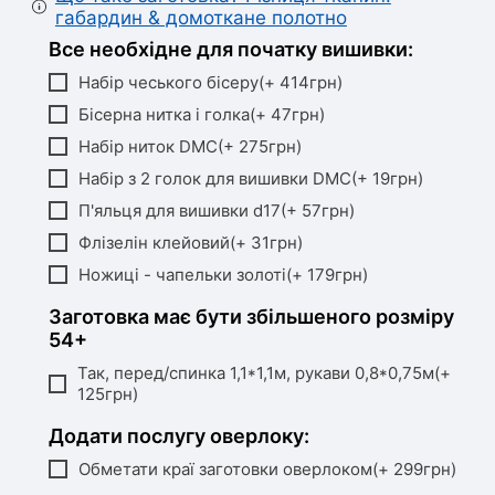
габардин & домоткане полотно
Все необхідне для початку вишивки:
Набір чеського бісеру(+ 414грн)
Бісерна нитка і голка(+ 47грн)
Набір ниток DMC(+ 275грн)
Набір з 2 голок для вишивки DMC(+ 19грн)
П'яльця для вишивки d17(+ 57грн)
Флізелін клейовий(+ 31грн)
Ножиці - чапельки золоті(+ 179грн)
Заготовка має бути збільшеного розміру
54+
Так, перед/спинка 1,1*1,1м, рукави 0,8*0,75м(+
125грн)
Додати послугу оверлоку:
Обметати краї заготовки оверлоком(+ 299грн)