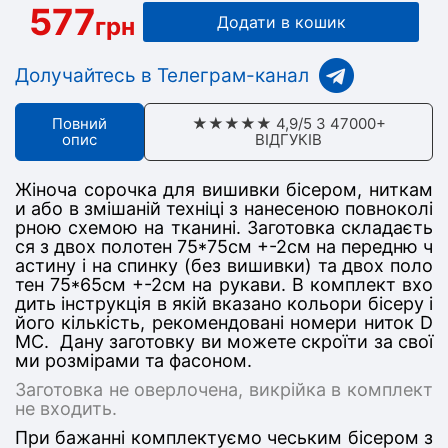
577
грн
Додати в кошик
Долучайтесь в Телеграм-канал
Повний
★★★★★ 4,9/5 З 47000+
опис
ВІДГУКІВ
Жіноча сорочка для вишивки бісером, ниткам
и або в змішаній техніці з нанесеною повноколі
рною схемою на тканині. Заготовка складаєть
ся з дв
ох полотен 75*75
см +-2см на передню ч
астину
і на спинку (без вишивки) та двох поло
тен 75*65см +-2см на рукави
. В комплект вхо
дить інструкція в якій вказано кольори бісеру і
його кількість, рекомендовані номери ниток D
MC. Дану заготовку ви можете скроїти за свої
ми розмірами та фасоном.
Заготовка не оверлочена, викрійка в комплект
не входить.
При бажанні комплектуємо чеським бісером з