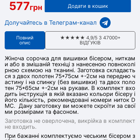
577
грн
Додати в кошик
Долучайтесь в Телеграм-канал
Повний
★★★★★ 4,9/5 З 47000+
опис
ВІДГУКІВ
Жіноча сорочка для вишивки бісером, ниткам
и або в змішаній техніці з нанесеною повноколі
рною схемою на тканині. Заготовка складаєть
ся з двох полотен 75*75см +-2см на передню ч
астину і на спинку (без вишивки) та двох поло
тен 75*65см +-2см на рукави. В комплект вхо
дить інструкція в якій вказано кольори бісеру і
його кількість, рекомендовані номери ниток D
MC. Дану заготовку ви можете скроїти за свої
ми розмірами та фасоном.
Заготовка не оверлочена, викрійка в комплект
не входить.
При бажанні комплектуємо чеським бісером з