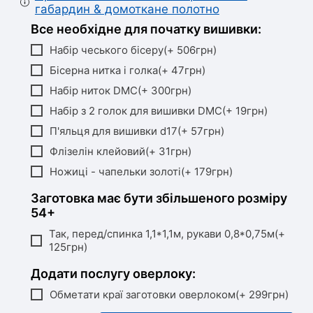
габардин & домоткане полотно
Все необхідне для початку вишивки:
Набір чеського бісеру(+ 506грн)
Бісерна нитка і голка(+ 47грн)
Набір ниток DMC(+ 300грн)
Набір з 2 голок для вишивки DMC(+ 19грн)
П'яльця для вишивки d17(+ 57грн)
Флізелін клейовий(+ 31грн)
Ножиці - чапельки золоті(+ 179грн)
Заготовка має бути збільшеного розміру
54+
Так, перед/спинка 1,1*1,1м, рукави 0,8*0,75м(+
125грн)
Додати послугу оверлоку:
Обметати краї заготовки оверлоком(+ 299грн)