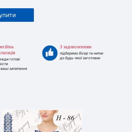
упити
есійна
З задоволенням
ультація
підберемо бісер та нитки
до будь-якої заготовки
вжди готові
вісти
і ваші запитання