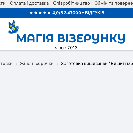
кти
Оплата і доставка
Співробітництво
Обмін та поверн
★★★★★ 4,9/5 З 47000+ ВІДГУКІВ
since 2013
отовки
Жіночі сорочки
Заготовка вишиванки "Вишиті мрі
•
•