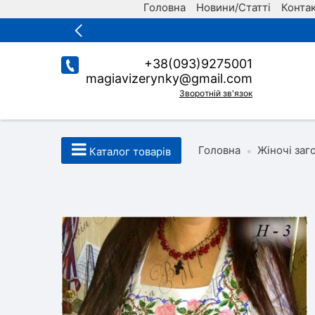
Головна
Новини/Статті
Конта
+38(093)9275001
magiavizerynky@gmail.com
Зворотній зв'язок
Головна
Жіночі заг
•
Каталог товарів