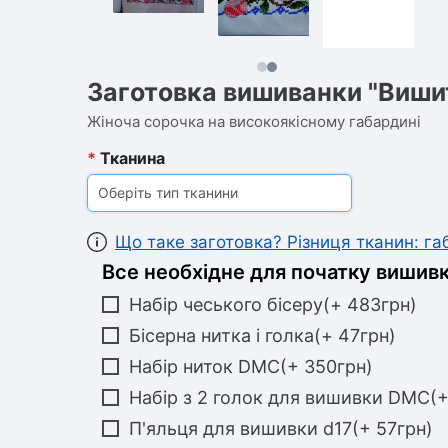
Заготовка вишиванки "Вишит
Жіноча сорочка на високоякісному габардині
*
Тканина
Оберіть тип тканини
Що таке заготовка? Різниця тканин: г
Все необхідне для початку вишивк
Набір чеського бісеру(+ 483грн)
Бісерна нитка і голка(+ 47грн)
Набір ниток DMC(+ 350грн)
Набір з 2 голок для вишивки DMC(+
П'яльця для вишивки d17(+ 57грн)