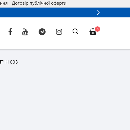
ення
Договір публічної оферти
0
ї" Н 003