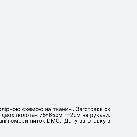
олірною схемою на тканині. Заготовка ск
а двох полотен 75*65см +-2см на рукави.
вані номери ниток DMC. Дану заготовку в