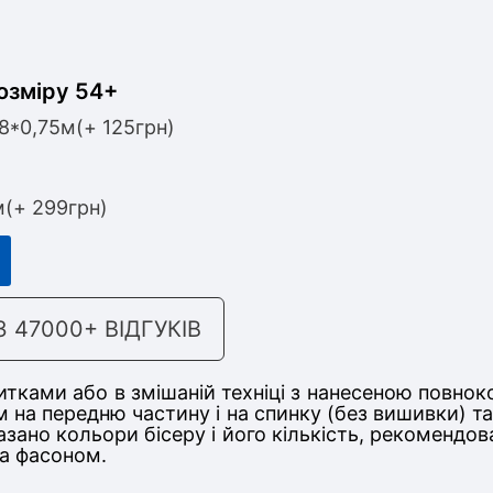
озміру 54+
,8*0,75м(+ 125грн)
м(+ 299грн)
47000+ ВІДГУКІВ
тками або в змішаній техніці з нанесеною повнок
 на передню частину і на спинку (без вишивки) т
казано кольори бісеру і його кількість, рекомендо
та фасоном.