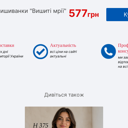
577
вишиванки "Вишиті мрії"
грн
К
оставки
Актуальність
Проф
конс
х дні
всі ціни на сайті
риторії України
актуальні
ми за
відпо
на вс
Дивіться також