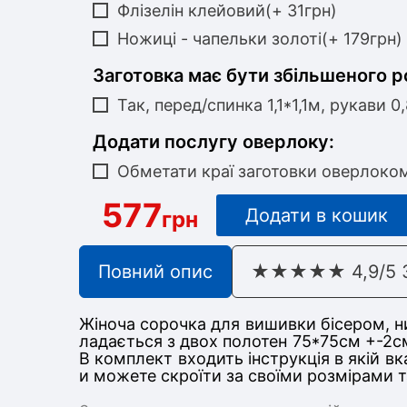
Флізелін клейовий(+ 31грн)
Ножиці - чапельки золоті(+ 179грн)
Заготовка має бути збільшеного р
Так, перед/спинка 1,1*1,1м, рукави 0
Додати послугу оверлоку:
Обметати краї заготовки оверлоко
577
Додати в кошик
грн
Повний опис
★★★★★ 4,9/5 З 
Жіноча сорочка для вишивки бісером, ни
ладається з двох полотен 75*75см +-2см
В комплект входить інструкція в якій в
и можете скроїти за своїми розмірами 