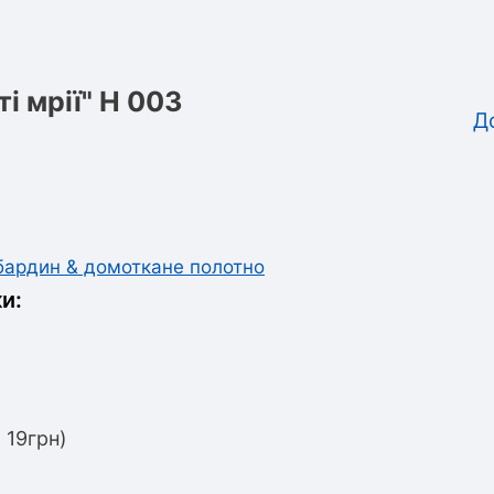
і мрії" Н 003
Д
абардин & домоткане полотно
и:
 19грн)