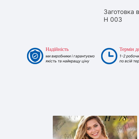
Заготовка 
Н 003
Надійність
Термін д
ми виробники і гарантуємо
1-2 робочи
якість та найкращу ціну
по всій те