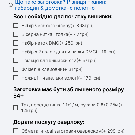
Що таке заготовка? Різниця тканин:
габардин & домоткане полотно
Все необхідне для початку вишивки:
Набір чеського бісеру(+ 368грн)
Бісерна нитка і голка(+ 47грн)
Набір ниток DMC(+ 250грн)
Набір з 2 голок для вишивки DMC(+ 19грн)
П'яльця для вишивки d17(+ 57грн)
Флізелін клейовий(+ 31грн)
Ножиці - чапельки золоті(+ 179грн)
Заготовка має бути збільшеного розміру
54+
Так, перед/спинка 1,1*1,1м, рукави 0,8*0,75м(+
125грн)
Додати послугу оверлоку:
Обметати краї заготовки оверлоком(+ 299грн)