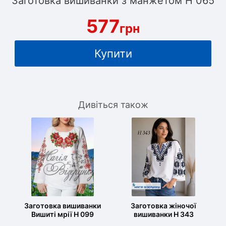
Заготовка вишиванки з манжетом Н 065
577
грн
Купити
Дивіться також
Заготовка вишиванки
Заготовка жіночої
Вишиті мрії Н 099
вишиванки Н 343