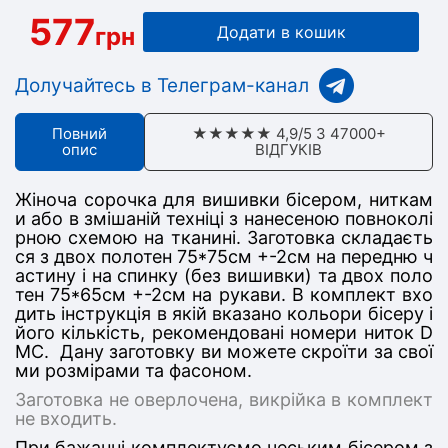
577
грн
Додати в кошик
Долучайтесь в Телеграм-канал
Повний
★★★★★ 4,9/5 З 47000+
опис
ВІДГУКІВ
Жіноча сорочка для вишивки бісером, ниткам
и або в змішаній техніці з нанесеною повноколі
рною схемою на тканині. Заготовка складаєть
ся з двох полотен 75*75
см +-2см на передню ч
астину
і на спинку (без вишивки) та двох поло
тен 75*65см +-2см на рукави. В комплект вхо
дить інструкція в якій вказано кольори бісеру і
його кількість, рекомендовані номери ниток D
MC. Дану заготовку ви можете скроїти за свої
ми розмірами та фасоном.
Заготовка не оверлочена, викрійка в комплект
не входить.
При бажанні комплектуємо чеським бісером з