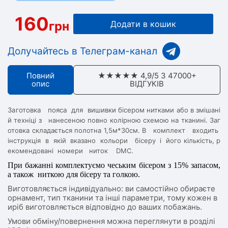
160
грн
Додати в кошик
Долучайтесь в Телеграм-канал
Повний
★★★★★ 4,9/5 З 47000+
опис
ВІДГУКІВ
Заготовка пояса для вишивки бісером
нитками або в змішані
й техніці з нанесе
ною повно колірною схемою на тканині.
Заг
отовка складається полотна 1,5м*30см.
В комплект входить
інструкція в якій
вказано кольори бісеру і його кількість,
р
екомендовані номери ниток DMC.
При бажанні комплектуємо чеським бісером з 15% запасом,
а також ниткою для бісеру та голкою.
Виготовляється індивідуально: ви самостійно обираєте
орнамент, тип тканини та інші параметри, тому кожен в
иріб виготовляється відповідно до ваших побажань.
Умови обміну/повернення можна переглянути в розділі