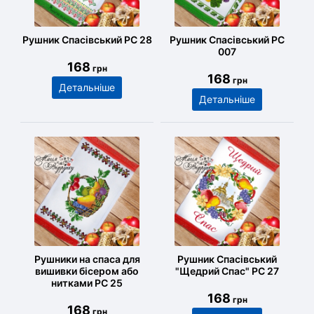
Рушник Спасівський РС 28
Рушник Спасівський РС
007
168
грн
168
грн
Детальніше
Детальніше
Рушники на спаса для
Рушник Спасівський
вишивки бісером або
"Щедрий Спас" РС 27
нитками РС 25
168
грн
168
грн