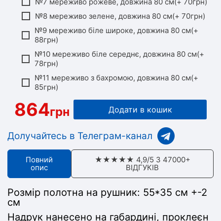
№7 мереживо рожеве, довжина 80 см(+ 70грн)
№8 мереживо зелене, довжина 80 см(+ 70грн)
№9 мереживо біле широке, довжина 80 см(+
88грн)
№10 мереживо біле середнє, довжина 80 см(+
78грн)
№11 мереживо з бахромою, довжина 80 см(+
85грн)
864
грн
Додати в кошик
Долучайтесь в Телеграм-канал
Повний
★★★★★ 4,9/5 З 47000+
опис
ВІДГУКІВ
Розмір полотна на рушник:
55*35 см +-2
см
Надрук нанесено на габардині, проклеєн