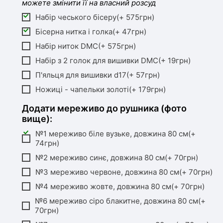
можете змінити її на власний розсуд
Набір чеського бісеру(+ 575грн)
Бісерна нитка і голка(+ 47грн)
Набір ниток DMC(+ 575грн)
Набір з 2 голок для вишивки DMC(+ 19грн)
П'яльця для вишивки d17(+ 57грн)
Ножиці - чапельки золоті(+ 179грн)
Додати мереживо до рушника (фото
вище):
№1 мереживо біле вузьке, довжина 80 см(+
74грн)
№2 мереживо синє, довжина 80 см(+ 70грн)
№3 мереживо червоне, довжина 80 см(+ 70грн)
№4 мереживо жовте, довжина 80 см(+ 70грн)
№6 мереживо сіро блакитне, довжина 80 см(+
70грн)