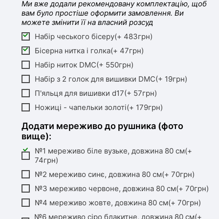
Ми вже додали рекомендовану комплектацію, щоб
вам було простіше оформити замовлення. Ви
можете змінити її на власний розсуд
Набір чеського бісеру(+ 483грн)
Бісерна нитка і голка(+ 47грн)
Набір ниток DMC(+ 550грн)
Набір з 2 голок для вишивки DMC(+ 19грн)
П'яльця для вишивки d17(+ 57грн)
Ножиці - чапельки золоті(+ 179грн)
Додати мереживо до рушника (фото
вище):
№1 мереживо біле вузьке, довжина 80 см(+
74грн)
№2 мереживо синє, довжина 80 см(+ 70грн)
№3 мереживо червоне, довжина 80 см(+ 70грн)
№4 мереживо жовте, довжина 80 см(+ 70грн)
№6 мереживо сіро блакитне, довжина 80 см(+