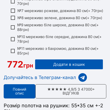
70грн)
№7 мереживо рожеве, довжина 80 см(+ 70грн)
№8 мереживо зелене, довжина 80 см(+ 70грн)
№9 мереживо біле широке, довжина 80 см(+
88грн)
№10 мереживо біле середнє, довжина 80 см(+
78грн)
№11 мереживо з бахромою, довжина 80 см(+
85грн)
772
грн
Додати в кошик
Долучайтесь в Телеграм-канал
Повний
★★★★★ 4,9/5 З 47000+
опис
ВІДГУКІВ
Розмір полотна на рушник:
55*35 см +-2