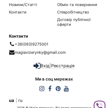
Новини/Статті
Обмін та повернення
Контакти
Співробітництво
Договір публічної
оферти
Контакти
+38(093)9275001
magiavizerynky@gmail.com
|
Вхід
Реєстрація
Ми в соц мережах
ua
ru
2026 © Магія візерунку. Всі права застережено