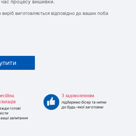
д час процесу вишивки.
 виріб виготовляється відповідно до ваших поба
упити
есійна
З задоволенням
ультація
підберемо бісер та нитки
до будь-якої заготовки
вжди готові
вісти
і ваші запитання