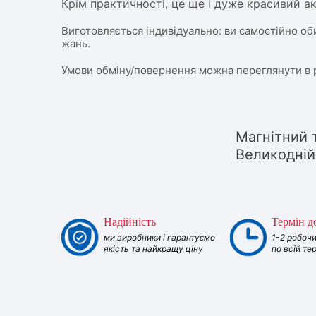
Крім практичності, це ще і дуже красивий а
Виготовляється індивідуально: ви самостійно об
жань.
Умови обміну/повернення можна переглянути в 
Магнітний 
Великодній
Надійність
Термін д
ми виробники і гарантуємо
1-2 робочи
якість та найкращу ціну
по всій те