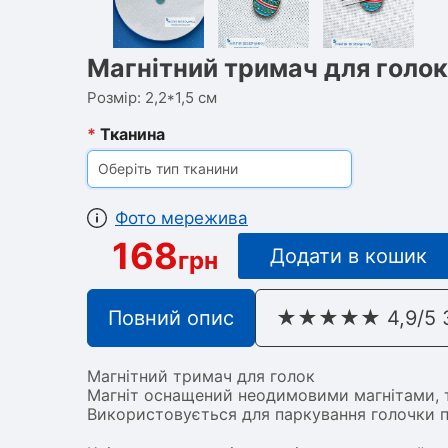
Магнітний тримач для голок
Розмір: 2,2*1,5 см
*
Тканина
Оберіть тип тканини
Фото мережива
168
Додати в кошик
грн
Повний опис
★★★★★ 4,9/5 З 
Магнітний тримач для голок
Магніт оснащений неодимовими магнітами, т
Використовується для паркування голочки п