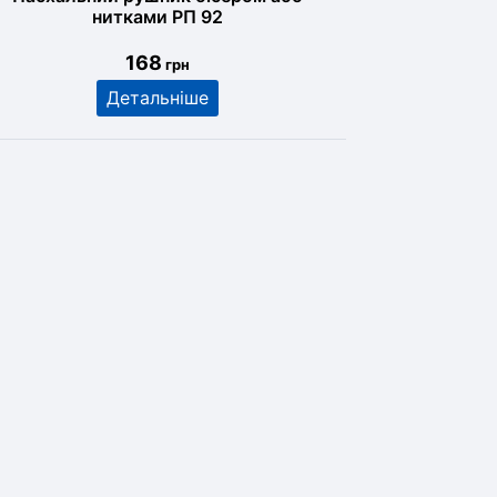
нитками РП 92
168
грн
Детальніше