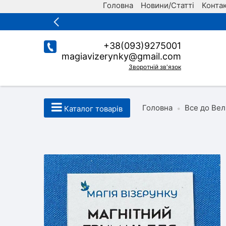
Головна
Новини/Статті
Конта
+38(093)9275001
magiavizerynky@gmail.com
Зворотній зв'язок
Головна
Все до Вел
•
Каталог товарів