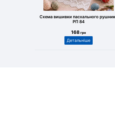
Схема вишивки пасхального рушни
РП 84
168
грн
Детальніше