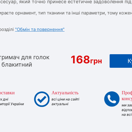
ксесуар, який точно принесе естетичне задоволення пі
ираєте орнамент, тип тканини та інші параметри, тому кожен
розділі
"Обмін та повернення"
168
тримач для голок
грн
К
 блакитний
оставки
Актуальність
Проф
конс
х дні
всі ціни на сайті
риторії України
актуальні
ми за
відпо
на вс