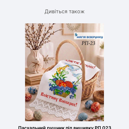
Дивіться також
Пасхальний рушник під вишивку РП 023