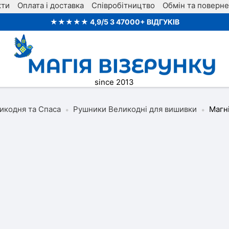
кти
Оплата і доставка
Співробітництво
Обмін та поверн
★★★★★ 4,9/5 З 47000+ ВІДГУКІВ
since 2013
икодня та Спаса
Рушники Великодні для вишивки
Магн
•
•