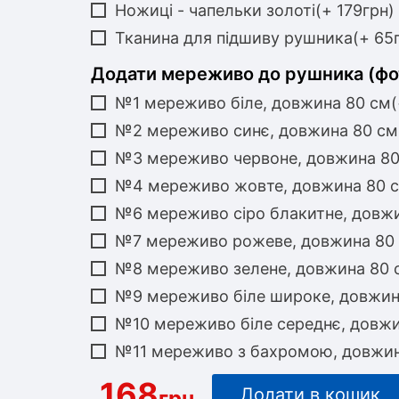
Ножиці - чапельки золоті(+ 179грн)
Тканина для підшиву рушника(+ 65
Додати мереживо до рушника (фо
№1 мереживо біле, довжина 80 см(
№2 мереживо синє, довжина 80 см
№3 мереживо червоне, довжина 80
№4 мереживо жовте, довжина 80 с
№6 мереживо сіро блакитне, довжи
№7 мереживо рожеве, довжина 80 
№8 мереживо зелене, довжина 80 с
№9 мереживо біле широке, довжина
№10 мереживо біле середнє, довжи
№11 мереживо з бахромою, довжин
168
Додати в кошик
грн