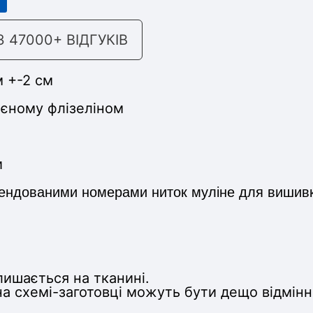
47000+ ВІДГУКІВ
м +-2 см
еєному флізеліном
и
мендованими номерами ниток муліне для вишивки,
лишається на тканині.
а схемі-заготовці можуть бути дещо відмінн