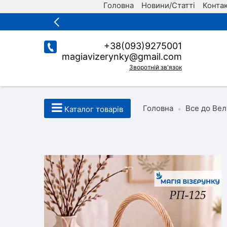
Головна
Новини/Статті
Конта
+38(093)9275001
magiavizerynky@gmail.com
Зворотній зв'язок
Головна
Все до Вел
•
Каталог товарів