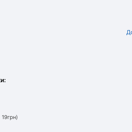
Д
и:
 19грн)