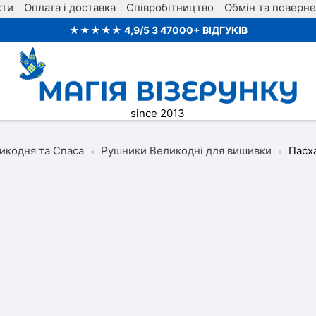
кти
Оплата і доставка
Співробітництво
Обмін та поверн
★★★★★ 4,9/5 З 47000+ ВІДГУКІВ
since 2013
икодня та Спаса
Рушники Великодні для вишивки
Пасх
•
•