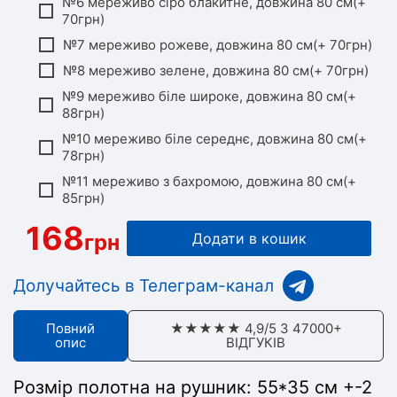
№6 мереживо сіро блакитне, довжина 80 см(+
70грн)
№7 мереживо рожеве, довжина 80 см(+ 70грн)
№8 мереживо зелене, довжина 80 см(+ 70грн)
№9 мереживо біле широке, довжина 80 см(+
88грн)
№10 мереживо біле середнє, довжина 80 см(+
78грн)
№11 мереживо з бахромою, довжина 80 см(+
85грн)
168
грн
Додати в кошик
Долучайтесь в Телеграм-канал
Повний
★★★★★ 4,9/5 З 47000+
опис
ВІДГУКІВ
Розмір полотна на рушник:
55*35 см +-2