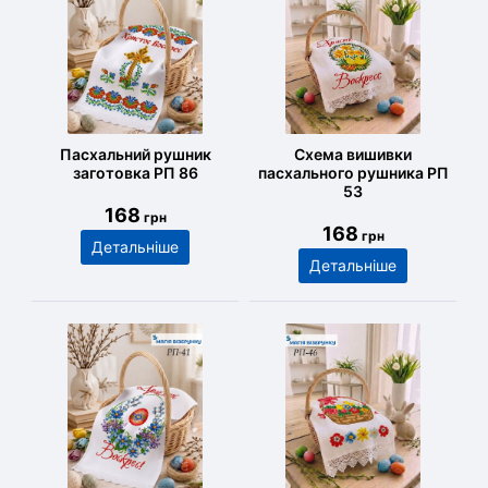
Пасхальний рушник
Схема вишивки
заготовка РП 86
пасхального рушника РП
53
168
грн
168
грн
Детальніше
Детальніше