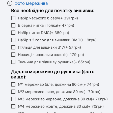
Фото мережива
Все необхідне для початку вишивки:
Набір чеського бісеру(+ 391грн)
Бісерна нитка і голка(+ 47грн)
Набір ниток DMC(+ 350грн)
Набір з 2 голок для вишивки DMC(+ 19грн)
П'яльця для вишивки d17(+ 57грн)
Ножиці - чапельки золоті(+ 179грн)
Тканина для підшиву рушника(+ 65грн)
Додати мереживо до рушника (фото
вище):
№1 мереживо біле, довжина 80 см(+ 74грн)
№2 мереживо синє, довжина 80 см(+ 70грн)
№3 мереживо червоне, довжина 80 см(+ 70грн)
№4 мереживо жовте, довжина 80 см(+ 70грн)