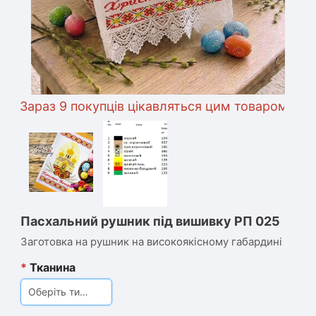
араз 9 покупців цікавляться цим товаром
Пасхальний рушник під вишивку РП 025
Заготовка на рушник на високоякісному габардині
*
Тканина
Оберіть тип тканини