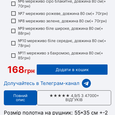
№6 мереживо сіро блакитне, довжина 80 см(+
70грн)
№7 мереживо рожеве, довжина 80 см(+ 70грн)
№8 мереживо зелене, довжина 80 см(+ 70грн)
№9 мереживо біле широке, довжина 80 см(+
88грн)
№10 мереживо біле середнє, довжина 80 см(+
78грн)
№11 мереживо з бахромою, довжина 80 см(+
85грн)
168
грн
Додати в кошик
Долучайтесь в Телеграм-канал
Повний
★★★★★ 4,9/5 З 47000+
опис
ВІДГУКІВ
Розмір полотна на рушник:
55*35 см +-2