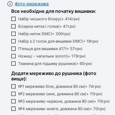
Фото мережива
Все необхідне для початку вишивки:
Набір чеського бісеру(+ 414грн)
Бісерна нитка і голка(+ 47грн)
Набір ниток DMC(+ 300грн)
Набір з 2 голок для вишивки DMC(+ 19грн)
П'яльця для вишивки d17(+ 57грн)
Ножиці - чапельки золоті(+ 179грн)
Тканина для підшиву рушника(+ 65грн)
Додати мереживо до рушника (фото
вище):
№1 мереживо біле, довжина 80 см(+ 74грн)
№2 мереживо синє, довжина 80 см(+ 70грн)
№3 мереживо червоне, довжина 80 см(+ 70грн)
№4 мереживо жовте, довжина 80 см(+ 70грн)