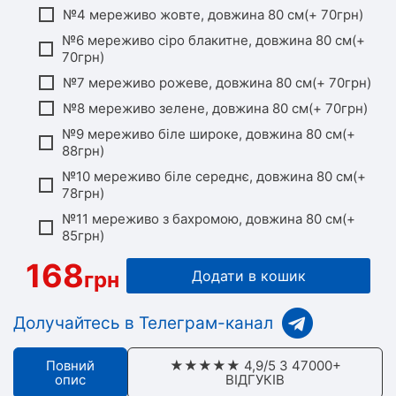
№4 мереживо жовте, довжина 80 см(+ 70грн)
№6 мереживо сіро блакитне, довжина 80 см(+
70грн)
№7 мереживо рожеве, довжина 80 см(+ 70грн)
№8 мереживо зелене, довжина 80 см(+ 70грн)
№9 мереживо біле широке, довжина 80 см(+
88грн)
№10 мереживо біле середнє, довжина 80 см(+
78грн)
№11 мереживо з бахромою, довжина 80 см(+
85грн)
168
грн
Додати в кошик
Долучайтесь в Телеграм-канал
Повний
★★★★★ 4,9/5 З 47000+
опис
ВІДГУКІВ