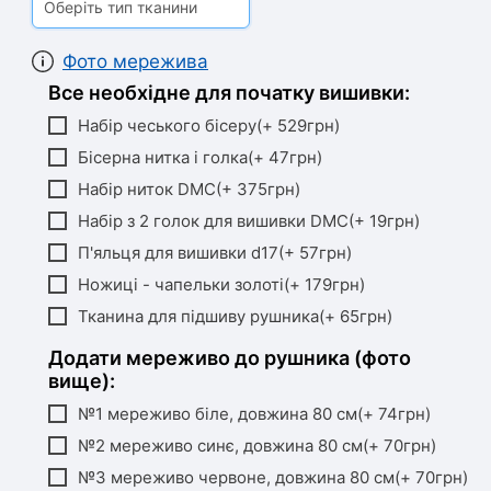
Оберіть тип тканини
Фото мережива
Все необхідне для початку вишивки:
Набір чеського бісеру(+ 529грн)
Бісерна нитка і голка(+ 47грн)
Набір ниток DMC(+ 375грн)
Набір з 2 голок для вишивки DMC(+ 19грн)
П'яльця для вишивки d17(+ 57грн)
Ножиці - чапельки золоті(+ 179грн)
Тканина для підшиву рушника(+ 65грн)
Додати мереживо до рушника (фото
вище):
№1 мереживо біле, довжина 80 см(+ 74грн)
№2 мереживо синє, довжина 80 см(+ 70грн)
№3 мереживо червоне, довжина 80 см(+ 70грн)