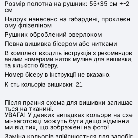
Розмір полотна на рушник:
55*35 см +-2
см
Надрук нанесено на габардині, проклеєн
ому флізеліном
Рушник оброблений оверлоком
Повна вишивка бісером або нитками
В комплект входить інструкція з рекомендов
аними номерами ниток муліне для вишивки,
та кількістю бісеру.
Номер бісеру в інструкції не вказано.
К-сть кольорів вишивки: 21
Після прання схема для вишивки залишає
ться на тканині.
УВАГА! У деяких випадках кольори на схе
мі-заготовці можуть бути дещо відмінни
ми від тих, що зображені на фото!
Заміна кольорів здійснюється для запобіг