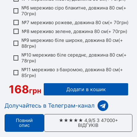
№6 мереживо сіро блакитне, довжина 80 см(+
70грн)
№7 мереживо рожеве, довжина 80 см(+ 70грн)
№8 мереживо зелене, довжина 80 см(+ 70грн)
№9 мереживо біле широке, довжина 80 см(+
88грн)
№10 мереживо біле середнє, довжина 80 см(+
78грн)
№11 мереживо з бахромою, довжина 80 см(+
85грн)
168
грн
Додати в кошик
Долучайтесь в Телеграм-канал
Повний
★★★★★ 4,9/5 З 47000+
опис
ВІДГУКІВ