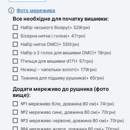
Фото мережива
Все необхідне для початку вишивки:
Набір чеського бісеру(+ 529грн)
Бісерна нитка і голка(+ 47грн)
Набір ниток DMC(+ 550грн)
Набір з 2 голок для вишивки DMC(+ 19грн)
П'яльця для вишивки d17(+ 57грн)
Ножиці - чапельки золоті(+ 179грн)
Тканина для підшиву рушника(+ 65грн)
Додати мереживо до рушника (фото
вище):
№1 мереживо біле, довжина 80 см(+ 74грн)
№2 мереживо синє, довжина 80 см(+ 70грн)
№3 мереживо червоне, довжина 80 см(+ 70грн)
№4 мереживо жовте, довжина 80 см(+ 70грн)