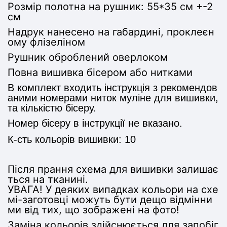
Розмір полотна на рушник:
55*35 см +-2
см
Надрук нанесено на габардині, проклеєн
ому флізеліном
Рушник оброблений оверлоком
Повна вишивка бісером або нитками
В комплект входить інструкція з рекомендов
аними номерами ниток муліне для вишивки,
та кількістю бісеру.
Номер бісеру в інструкції не вказано.
К-сть кольорів вишивки: 10
Після прання схема для вишивки залишає
ться на тканині.
УВАГА! У деяких випадках кольори на схе
мі-заготовці можуть бути дещо відмінни
ми від тих, що зображені на фото!
Заміна кольорів здійснюється для запобіг