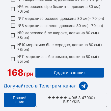
№6 мереживо сіро блакитне, довжина 80 см(+
70грн)
№7 мереживо рожеве, довжина 80 см(+ 70грн)
№8 мереживо зелене, довжина 80 см(+ 70грн)
№9 мереживо біле широке, довжина 80 см(+
88грн)
№10 мереживо біле середнє, довжина 80 см(+
78грн)
№11 мереживо з бахромою, довжина 80 см(+
85грн)
168
грн
Додати в кошик
Долучайтесь в Телеграм-канал
Повний
★★★★★ 4,9/5 З 47000+
опис
ВІДГУКІВ