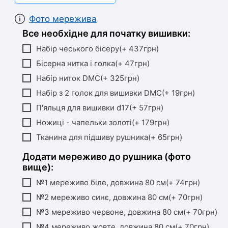
Фото мережива
Все необхідне для початку вишивки:
Набір чеського бісеру(+ 437грн)
Бісерна нитка і голка(+ 47грн)
Набір ниток DMC(+ 325грн)
Набір з 2 голок для вишивки DMC(+ 19грн)
П'яльця для вишивки d17(+ 57грн)
Ножиці - чапельки золоті(+ 179грн)
Тканина для підшиву рушника(+ 65грн)
Додати мереживо до рушника (фото
вище):
№1 мереживо біле, довжина 80 см(+ 74грн)
№2 мереживо синє, довжина 80 см(+ 70грн)
№3 мереживо червоне, довжина 80 см(+ 70грн)
№4 мереживо жовте, довжина 80 см(+ 70грн)