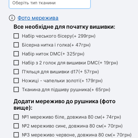
Оберіть тип тканини
Фото мережива
Все необхідне для початку вишивки:
Набір чеського бісеру(+ 299грн)
Бісерна нитка і голка(+ 47грн)
Набір ниток DMC(+ 325грн)
Набір з 2 голок для вишивки DMC(+ 19грн)
П'яльця для вишивки d17(+ 57грн)
Ножиці - чапельки золоті(+ 179грн)
Тканина для підшиву рушника(+ 65грн)
Додати мереживо до рушника (фото
вище):
№1 мереживо біле, довжина 80 см(+ 74грн)
№2 мереживо синє, довжина 80 см(+ 70грн)
№3 мереживо червоне, довжина 80 см(+ 70грн)