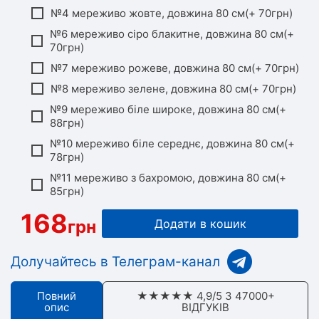
№4 мереживо жовте, довжина 80 см(+ 70грн)
№6 мереживо сіро блакитне, довжина 80 см(+
70грн)
№7 мереживо рожеве, довжина 80 см(+ 70грн)
№8 мереживо зелене, довжина 80 см(+ 70грн)
№9 мереживо біле широке, довжина 80 см(+
88грн)
№10 мереживо біле середнє, довжина 80 см(+
78грн)
№11 мереживо з бахромою, довжина 80 см(+
85грн)
168
грн
Додати в кошик
Долучайтесь в Телеграм-канал
Повний
★★★★★ 4,9/5 З 47000+
опис
ВІДГУКІВ