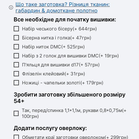
Що таке заготовка? Різниця тканин:
габардин & домоткане полотно
Все необхідне для початку вишивки:
Набір чеського бісеру(+ 644грн)
Бісерна нитка і голка(+ 47грн)
Набір ниток DMC(+ 525грн)
Набір з 2 голок для вишивки DMC(+ 19грн)
П'яльця для вишивки d17(+ 57грн)
Флізелін клейовий(+ 31грн)
Ножиці - чапельки золоті(+ 179грн)
Зробити заготовку збільшеного розміру
54+
Так, перед/спинка 1,1*1,1м, рукави 0,8*0,75м(+
100грн)
Додати послугу оверлоку:
Обметати краї заготовки оверлоком(+ 299грн)