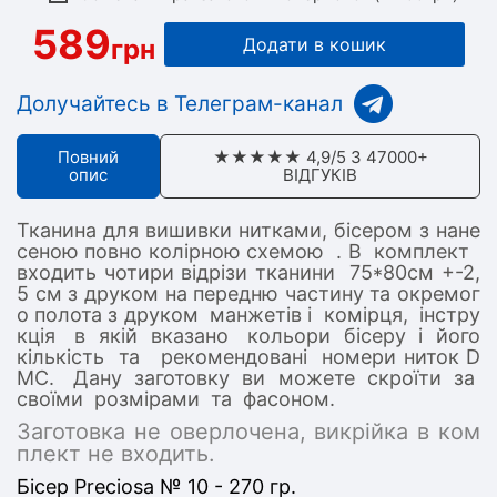
589
грн
Додати в кошик
Долучайтесь в Телеграм-канал
Повний
★★★★★ 4,9/5 З 47000+
опис
ВІДГУКІВ
Тканина для вишивки нитками, бісером з нане
сеною повно колірною схемою . В комплект
входить чотири відрізи тканини 75*80см +-2,
5 см з друком на передню частину та окремог
о полота з друком манжетів і комірця, інстру
кція в якій вказано кольори бісеру і його
кількість та рекомендовані номери ниток D
MC. Дану заготовку ви можете скроїти за
своїми розмірами та фасоном.
Заготовка не оверлочена, викрійка в ком
плект не входить.
Бісер Preciosa № 10 - 270 гр.