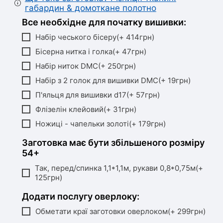
габардин & домоткане полотно
Все необхідне для початку вишивки:
Набір чеського бісеру(+ 414грн)
Бісерна нитка і голка(+ 47грн)
Набір ниток DMC(+ 250грн)
Набір з 2 голок для вишивки DMC(+ 19грн)
П'яльця для вишивки d17(+ 57грн)
Флізелін клейовий(+ 31грн)
Ножиці - чапельки золоті(+ 179грн)
Заготовка має бути збільшеного розміру
54+
Так, перед/спинка 1,1*1,1м, рукави 0,8*0,75м(+
125грн)
Додати послугу оверлоку:
Обметати краї заготовки оверлоком(+ 299грн)