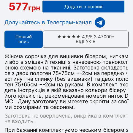
577
грн
Додати в кошик
Долучайтесь в Телеграм-канал
Повний
★★★★★ 4,9/5 З 47000+
опис
ВІДГУКІВ
Жіноча сорочка для вишивки бісером, ниткам
и або в змішаній техніці з нанесеною повноколі
рною схемою на тканині. Заготовка складаєть
ся з дв
ох полотен 75*75
см +-2см на передню ч
астину
і на спинку (без вишивки) та двох поло
тен 75*65см +-2см на рукави
. В комплект вхо
дить інструкція в якій вказано кольори бісеру і
його кількість, рекомендовані номери ниток D
MC. Дану заготовку ви можете скроїти за свої
ми розмірами та фасоном.
Заготовка не оверлочена, викрійка в комплект
не входить.
При бажанні комплектуємо чеським бісером з