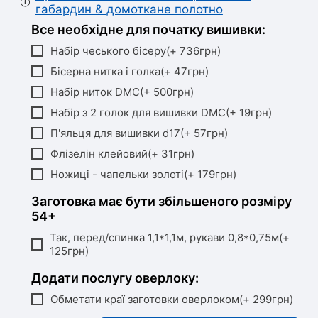
габардин & домоткане полотно
Все необхідне для початку вишивки:
Набір чеського бісеру(+ 736грн)
Бісерна нитка і голка(+ 47грн)
Набір ниток DMC(+ 500грн)
Набір з 2 голок для вишивки DMC(+ 19грн)
П'яльця для вишивки d17(+ 57грн)
Флізелін клейовий(+ 31грн)
Ножиці - чапельки золоті(+ 179грн)
Заготовка має бути збільшеного розміру
54+
Так, перед/спинка 1,1*1,1м, рукави 0,8*0,75м(+
125грн)
Додати послугу оверлоку:
Обметати краї заготовки оверлоком(+ 299грн)