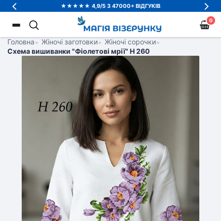
★★★★★ 4,9/5 З 47000+ ВІДГУКІВ
0
Головна
•
Жіночі заготовки
•
Жіночі сорочки
•
Схема вишиванки "Фіолетові мрії" Н 260