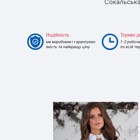
Сокальська
Надійність
Термін д
ми виробники і гарантуємо
1-2 робочи
якість та найкращу ціну
по всій те