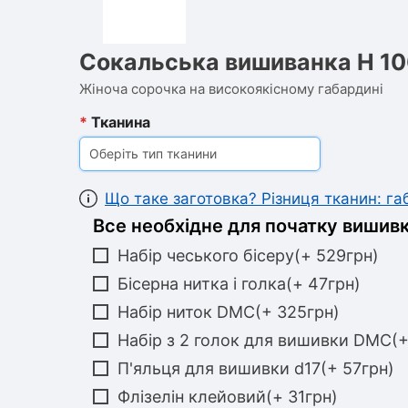
Сокальська вишиванка Н 1
Жіноча сорочка на високоякісному габардині
*
Тканина
Оберіть тип тканини
Що таке заготовка? Різниця тканин: г
Все необхідне для початку вишивк
Набір чеського бісеру(+ 529грн)
Бісерна нитка і голка(+ 47грн)
Набір ниток DMC(+ 325грн)
Набір з 2 голок для вишивки DMC(+
П'яльця для вишивки d17(+ 57грн)
Флізелін клейовий(+ 31грн)