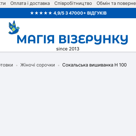
кти
Оплата і доставка
Співробітництво
Обмін та поверн
★★★★★ 4,9/5 З 47000+ ВІДГУКІВ
since 2013
отовки
Жіночі сорочки
Сокальська вишиванка Н 100
•
•