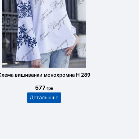
Схема вишиванки монохромна Н 289
577
грн
Детальніше