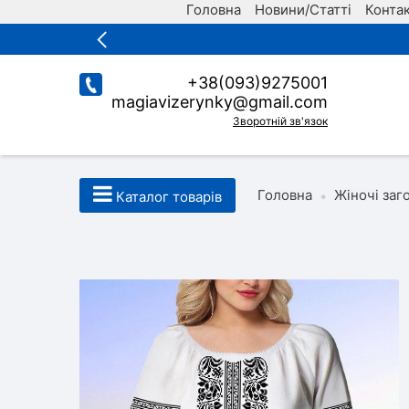
Головна
Новини/Статті
Конта
+38(093)9275001
magiavizerynky@gmail.com
Зворотній зв'язок
Головна
Жіночі заг
•
Каталог товарів