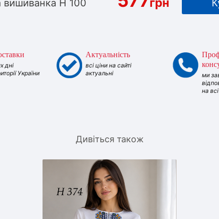
577
грн
 вишиванка Н 100
К
оставки
Актуальність
Проф
конс
х дні
всі ціни на сайті
риторії України
актуальні
ми за
відпо
на вс
Дивіться також