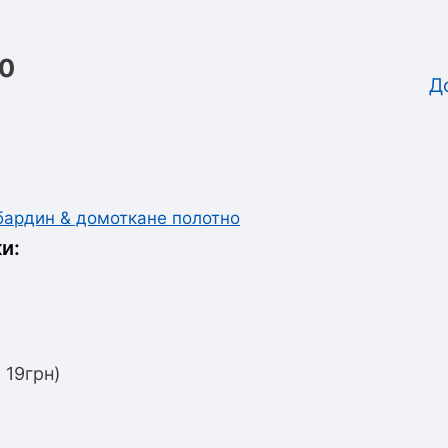
00
Д
абардин & домоткане полотно
и:
 19грн)