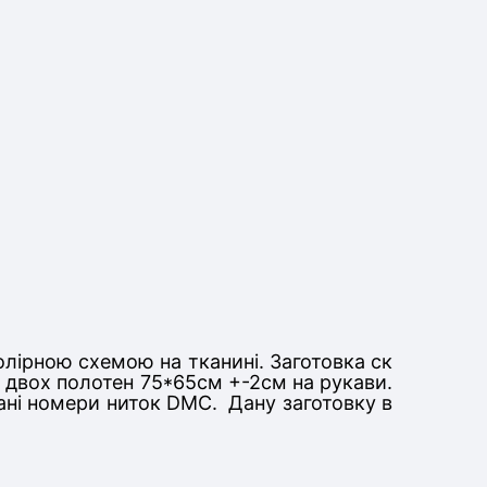
олірною схемою на тканині. Заготовка ск
та двох полотен 75*65см +-2см на рукави
.
вані номери ниток DMC. Дану заготовку в