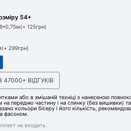
озміру 54+
,8*0,75м(+ 125грн)
м(+ 299грн)
47000+ ВІДГУКІВ
тками або в змішаній техніці з нанесеною повнок
м на передню частину
і на спинку (без вишивки) 
казано кольори бісеру і його кількість, рекомендо
та фасоном.
мплект не входить.