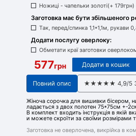
Ножиці - чапельки золоті(+ 179грн)
Заготовка має бути збільшеного р
Так, перед/спинка 1,1*1,1м, рукави 0
Додати послугу оверлоку:
Обметати краї заготовки оверлоко
577
Додати в кошик
грн
Повний опис
★★★★★ 4,9/5 З 
Жіноча сорочка для вишивки бісером, ни
ладається з дв
ох полотен 75*75
см +-2с
В комплект входить інструкція в якій в
и можете скроїти за своїми розмірами 
Заготовка не оверлочена, викрійка в ко