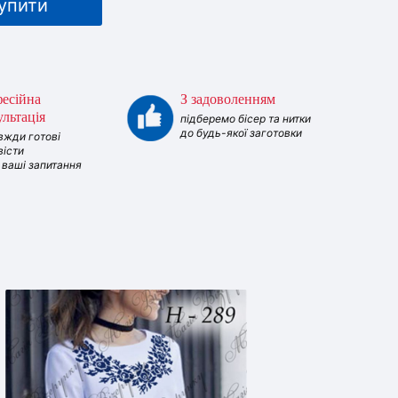
упити
есійна
З задоволенням
ультація
підберемо бісер та нитки
до будь-якої заготовки
вжди готові
вісти
і ваші запитання